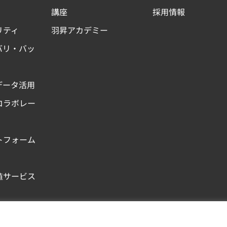
講座
採用情報
リティ
羽昇アカデミー
バリ・バッ
データ活用
コラボレー
トフォーム
値サービス
Copyright © 羽昇國際股