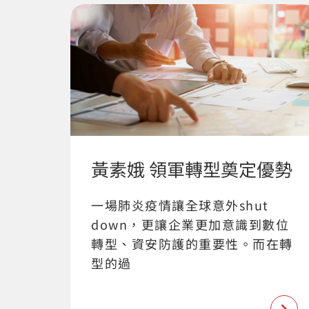
黃素娥 領軍轉型奠定優勢
一場肺炎疫情讓全球意外shut
down，更讓企業更加意識到數位
轉型、資安防護的重要性。而在轉
型的過