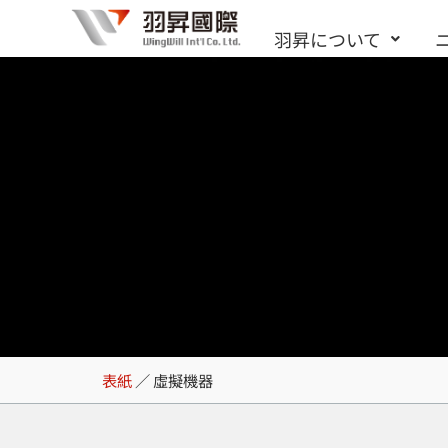
内
羽昇について
容
を
ス
キ
ッ
プ
虛擬機器
表紙
／
虛擬機器