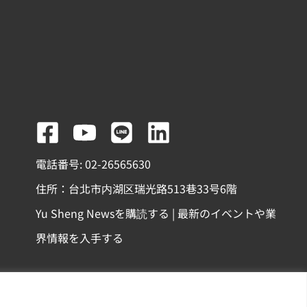
F
Y
L
L
a
o
i
i
電話番号: 02-26565630
c
u
n
n
住所：台北市内湖区瑞光路513巷33号6階
e
t
e
k
Yu Sheng Newsを購読する | 最新のイベントや業
b
u
e
界情報を入手する
o
b
d
o
e
i
k
n
份有限公司