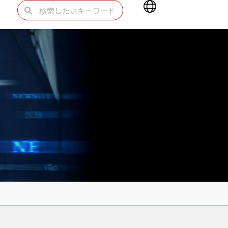
Main
検
検
Menu
索
索