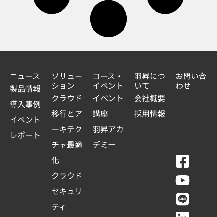
ニュース
ソリュー
コース・
羽昇につ
お問い合
ション
イベント
いて
わせ
製品情報
クラウド
イベント
会社概要
導入事例
移行とア
講座
採用情報
イベント
ーキテク
羽昇アカ
レポート
チャ最適
デミー
F
Y
L
L
化
a
o
i
i
クラウド
c
u
n
n
セキュリ
e
t
e
k
ティ