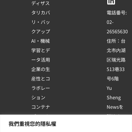
b
u
e
ディザス
o
b
d
タリカバ
電話番号:
o
e
i
リ・バッ
02-
k
n
クアップ
26565630
-
AI・機械
住所：台
s
学習とデ
北市内湖
q
ータ活用
区瑞光路
u
企業の生
513巷33
a
r
産性とコ
号6階
e
ラボレー
Yu
ション
Sheng
コンテナ
Newsを
プラット
購読する
我們重視您的隱私權
フォーム
| 最新の