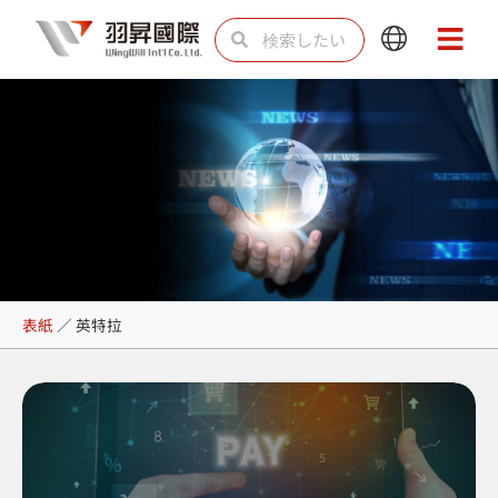
内
検
検
Main
Main
容
索
索
Menu
Menu
を
ス
キ
ッ
プ
英特拉
表紙
／
英特拉