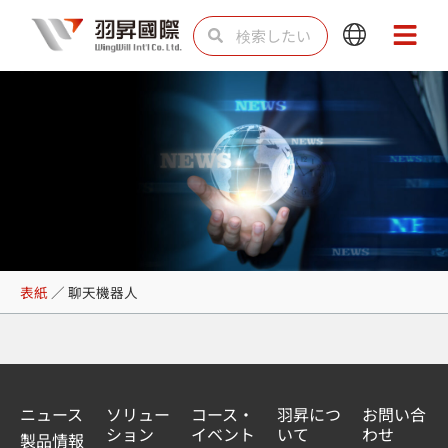
内
検
検
Main
Main
容
索
索
Menu
Menu
を
ス
キ
ッ
プ
聊天機器人
表紙
／
聊天機器人
ニュース
ソリュー
コース・
羽昇につ
お問い合
ション
イベント
いて
わせ
製品情報