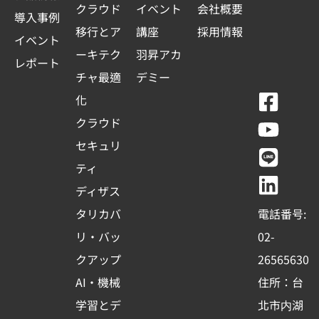
クラウド
イベント
会社概要
導入事例
移行とア
講座
採用情報
イベント
ーキテク
羽昇アカ
レポート
チャ最適
デミー
F
Y
L
L
化
a
o
i
i
クラウド
c
u
n
n
セキュリ
e
t
e
k
ティ
b
u
e
ディザス
o
b
d
タリカバ
電話番号:
o
e
i
リ・バッ
02-
k
n
クアップ
26565630
-
AI・機械
住所：台
s
学習とデ
北市内湖
q