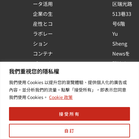
ータ活用
区瑞光路
u
企業の生
513巷33
a
r
産性とコ
号6階
e
ラボレー
Yu
ション
Sheng
コンテナ
Newsを
プラット
購読する
我們重視您的隱私權
フォーム
| 最新の
我們使用 Cookies 以提升您的瀏覽體驗、提供個人化的廣告或
活用
イベント
內容，並分析我們的流量。點擊「接受所有」，即表示您同意
その他・
や業界情
我們使用 Cookies。
Cookie 政策
付加価値
報を入手
サービス
する
接受所有
自訂