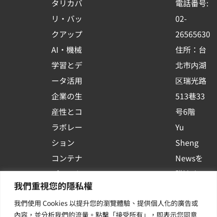
タリカバ
電話番号:
o
e
i
リ・バッ
02-
k
n
クアップ
26565630
-
AI・機械
住所：台
s
学習とデ
北市内湖
q
ータ活用
区瑞光路
u
企業の生
513巷33
a
r
産性とコ
号6階
e
ラボレー
Yu
ション
Sheng
コンテナ
Newsを
プラット
購読する
我們重視您的隱私權
フォーム
| 最新の
我們使用 Cookies 以提升您的瀏覽體驗、提供個人化的廣告或
活用
イベント
內容，並分析我們的流量。點擊「接受所有」，即表示您同意