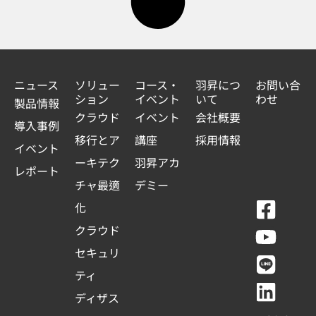
ニュース
ソリュー
コース・
羽昇につ
お問い合
ション
イベント
いて
わせ
製品情報
クラウド
イベント
会社概要
導入事例
移行とア
講座
採用情報
イベント
ーキテク
羽昇アカ
レポート
チャ最適
デミー
F
Y
L
L
化
a
o
i
i
クラウド
c
u
n
n
セキュリ
e
t
e
k
ティ
b
u
e
ディザス
o
b
d