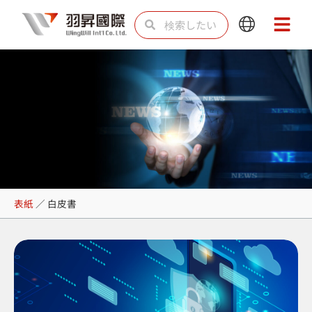
内
検
検
Main
Main
容
索
索
Menu
Menu
を
ス
キ
ッ
プ
白皮書
表紙
／
白皮書