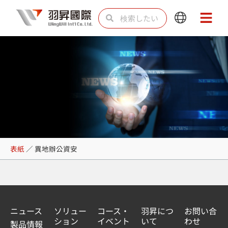
内
検
検
Main
Main
容
索
索
Menu
Menu
を
ス
キ
ッ
プ
異地辦公資安
表紙
／
異地辦公資安
ニュース
ソリュー
コース・
羽昇につ
お問い合
ション
イベント
いて
わせ
製品情報