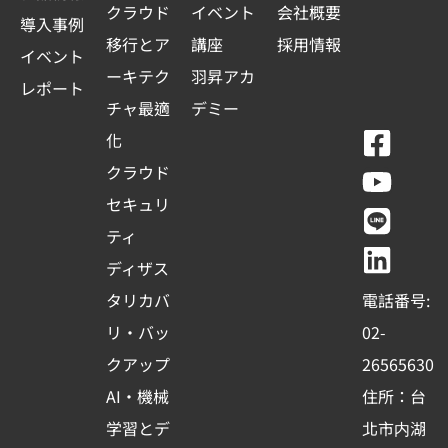
クラウド
イベント
会社概要
導入事例
移行とア
講座
採用情報
イベント
ーキテク
羽昇アカ
レポート
チャ最適
デミー
F
Y
L
L
化
a
o
i
i
クラウド
c
u
n
n
セキュリ
e
t
e
k
ティ
b
u
e
ディザス
o
b
d
タリカバ
電話番号:
o
e
i
リ・バッ
02-
k
n
クアップ
26565630
-
AI・機械
住所：台
s
学習とデ
北市内湖
q