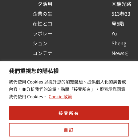
ータ活用
区瑞光路
u
企業の生
513巷33
a
r
産性とコ
号6階
e
ラボレー
Yu
ション
Sheng
コンテナ
Newsを
プラット
購読する
我們重視您的隱私權
フォーム
| 最新の
我們使用 Cookies 以提升您的瀏覽體驗、提供個人化的廣告或
活用
イベント
內容，並分析我們的流量。點擊「接受所有」，即表示您同意
その他・
や業界情
我們使用 Cookies。
Cookie 政策
付加価値
報を入手
サービス
する
接受所有
自訂