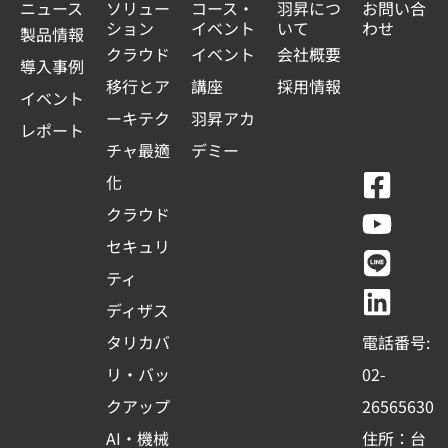
ニュース
ソリュー
コース・
羽昇につ
お問い合
ション
イベント
いて
わせ
製品情報
クラウド
イベント
会社概要
導入事例
移行とア
講座
採用情報
イベント
ーキテク
羽昇アカ
レポート
チャ最適
デミー
F
Y
L
L
化
a
o
i
i
クラウド
c
u
n
n
セキュリ
e
t
e
k
ティ
b
u
e
ディザス
o
b
d
タリカバ
電話番号:
o
e
i
リ・バッ
02-
k
n
クアップ
26565630
-
AI・機械
住所：台