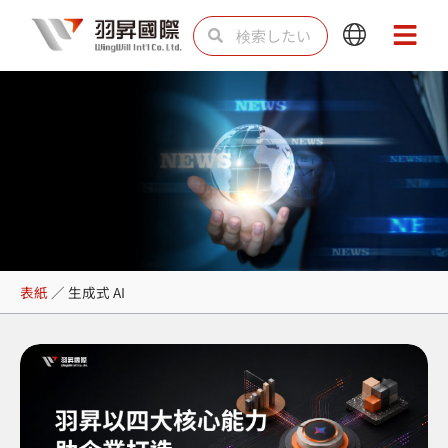
内
検
検
Main
Main
容
索
索
Menu
Menu
を
ス
キ
ッ
プ
生成式 AI
表紙
／
生成式 AI