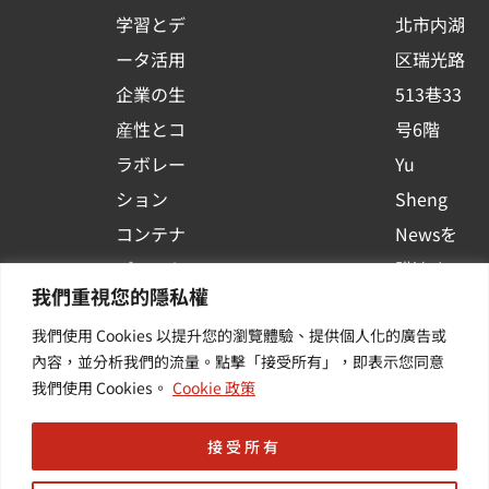
s
学習とデ
北市内湖
q
ータ活用
区瑞光路
u
企業の生
513巷33
a
r
産性とコ
号6階
e
ラボレー
Yu
ション
Sheng
コンテナ
Newsを
プラット
購読する
我們重視您的隱私權
フォーム
| 最新の
我們使用 Cookies 以提升您的瀏覽體驗、提供個人化的廣告或
活用
イベント
內容，並分析我們的流量。點擊「接受所有」，即表示您同意
その他・
や業界情
我們使用 Cookies。
Cookie 政策
付加価値
報を入手
サービス
する
接受所有