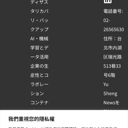
b
u
e
ディザス
o
b
d
タリカバ
電話番号:
o
e
i
リ・バッ
02-
k
n
クアップ
26565630
-
AI・機械
住所：台
s
学習とデ
北市内湖
q
ータ活用
区瑞光路
u
企業の生
513巷33
a
r
産性とコ
号6階
e
ラボレー
Yu
ション
Sheng
コンテナ
Newsを
プラット
購読する
我們重視您的隱私權
フォーム
| 最新の