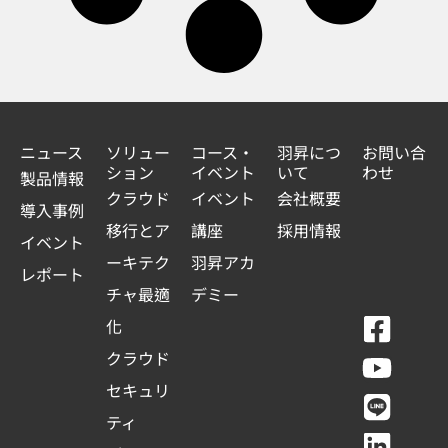
ニュース
ソリュー
コース・
羽昇につ
お問い合
ション
イベント
いて
わせ
製品情報
クラウド
イベント
会社概要
導入事例
移行とア
講座
採用情報
イベント
ーキテク
羽昇アカ
レポート
チャ最適
デミー
F
Y
L
L
化
a
o
i
i
クラウド
c
u
n
n
セキュリ
e
t
e
k
ティ