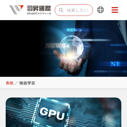
内
検
検
Main
Main
容
索
索
Menu
Menu
を
ス
キ
ッ
プ
機器學習
表紙
／
機器學習