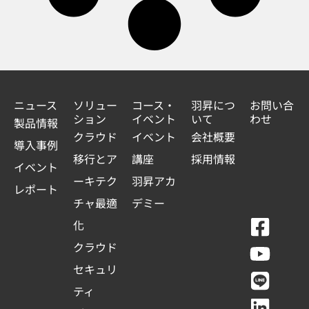
ニュース
ソリュー
コース・
羽昇につ
お問い合
ション
イベント
いて
わせ
製品情報
クラウド
イベント
会社概要
導入事例
移行とア
講座
採用情報
イベント
ーキテク
羽昇アカ
レポート
チャ最適
デミー
F
Y
L
L
化
a
o
i
i
クラウド
c
u
n
n
セキュリ
e
t
e
k
ティ