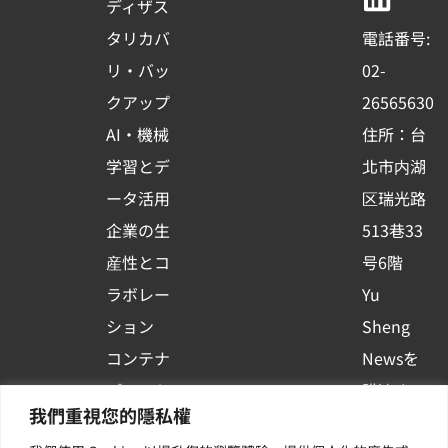
b
u
e
ディザス
o
b
d
タリカバ
電話番号:
o
e
i
リ・バッ
02-
k
n
クアップ
26565630
-
AI・機械
住所：台
s
学習とデ
北市内湖
q
ータ活用
区瑞光路
u
企業の生
513巷33
a
r
産性とコ
号6階
e
ラボレー
Yu
ション
Sheng
コンテナ
Newsを
プラット
購読する
我們重視您的隱私權
フォーム
| 最新の