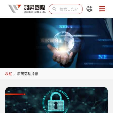
内
検
検
Main
Main
容
索
索
Menu
Menu
を
ス
キ
ッ
プ
原碼弱點掃描
表紙
／
原碼弱點掃描