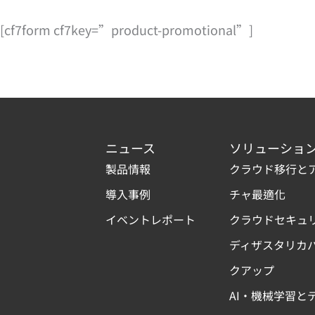
[cf7form cf7key=”product-promotional”]
ニュース
ソリューショ
製品情報
クラウド移行と
導入事例
チャ最適化
イベントレポート
クラウドセキュ
ディザスタリカ
クアップ
AI・機械学習と