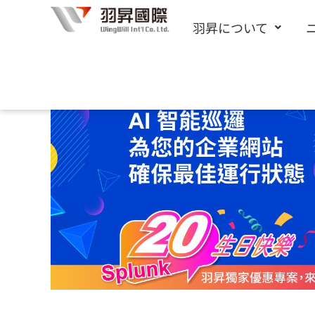
内
羽昇について
容
を
ス
キ
ッ
プ