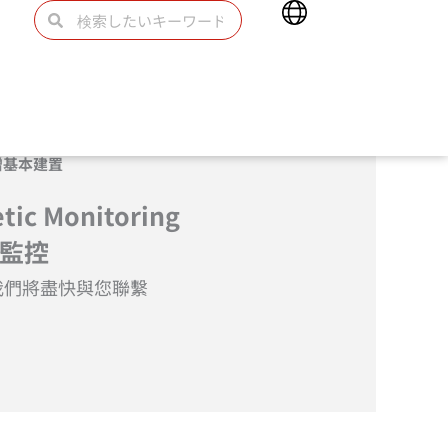
Main
検
検
Menu
索
索
贈基本建置
tic Monitoring
監控
我們將盡快與您聯繫