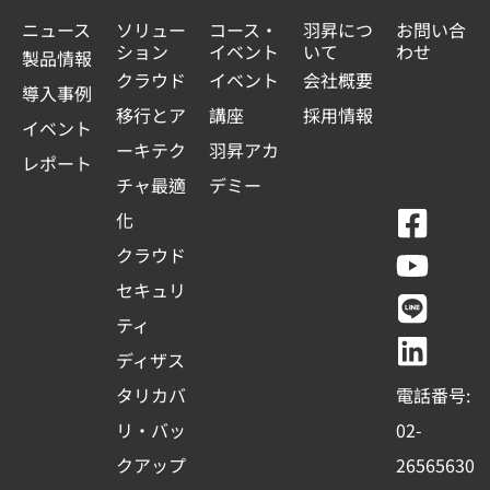
ニュース
ソリュー
コース・
羽昇につ
お問い合
ション
イベント
いて
わせ
製品情報
クラウド
イベント
会社概要
導入事例
移行とア
講座
採用情報
イベント
ーキテク
羽昇アカ
レポート
チャ最適
デミー
F
Y
L
L
化
a
o
i
i
クラウド
c
u
n
n
セキュリ
e
t
e
k
ティ
b
u
e
ディザス
o
b
d
タリカバ
電話番号:
o
e
i
リ・バッ
02-
k
n
クアップ
26565630
-