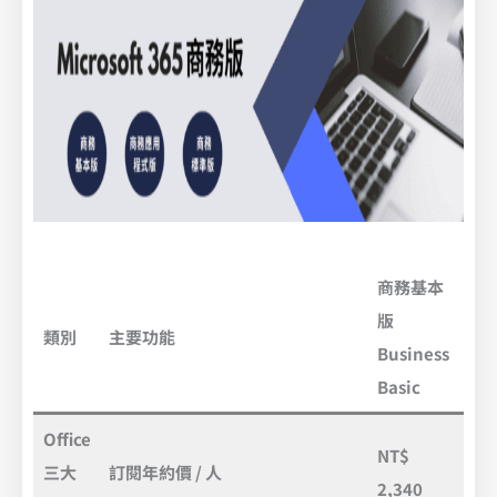
商務基本
商
版
程
類別
主要功能
Business
App
Basic
Bus
Office
NT$
NT
三大
訂閱年約價 / 人
2,340
3,6