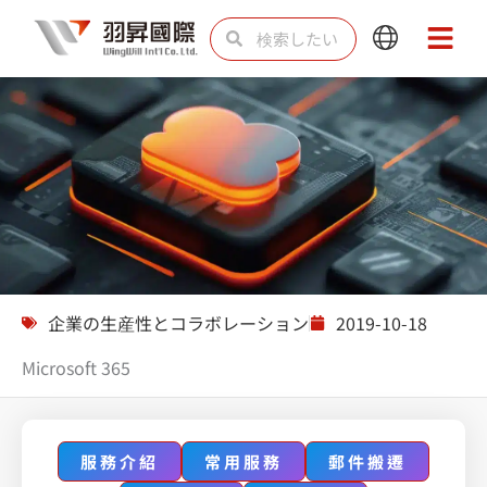
内
検
検
Main
Main
容
索
索
Menu
Menu
を
ス
キ
ッ
プ
ソリューション
企業の生産性とコラボレーション
2019-10-18
Microsoft 365
服務介紹
常用服務
郵件搬遷