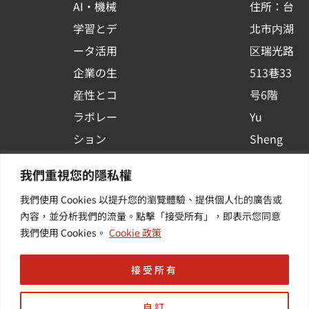
AI・機械
住所：台
s
学習とデ
北市内湖
q
ータ活用
区瑞光路
u
企業の生
513巷33
a
r
産性とコ
号6階
e
ラボレー
Yu
ション
Sheng
コンテナ
Newsを
我們重視您的隱私權
プラット
購読する
我們使用 Cookies 以提升您的瀏覽體驗、提供個人化的廣告或
フォーム
| 最新の
內容，並分析我們的流量。點擊「接受所有」，即表示您同意
活用
イベント
我們使用 Cookies。
Cookie 政策
その他・
や業界情
接受所有
付加価値
報を入手
サービス
する
自訂