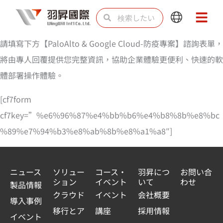
内
検
検
Main
Main
容
索
索
Menu
Menu
を
請填寫下方【PaloAlto & Google Cloud-防疫專案】諮詢表單，
ス
將由專人回覆提供您完整資訊，協助企業體驗更便利、快速的軟
キ
體部署操作體驗。
ッ
[cf7form
プ
cf7key=”%e6%96%87%e4%bb%b6%e4%b8%8b%e8%bc
%89%e7%94%b3%e8%ab%8b%e8%a1%a8″]
ニュース
ソリュー
コース・
羽昇につ
お問い合
ション
イベント
いて
わせ
製品情報
クラウド
イベント
会社概要
導入事例
移行とア
講座
採用情報
イベント