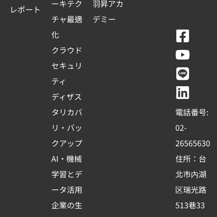
ーキテク
羽昇アカ
レポート
チャ最適
デミー
F
Y
L
L
化
a
o
i
i
クラウド
c
u
n
n
セキュリ
e
t
e
k
ティ
b
u
e
ディザス
o
b
d
タリカバ
電話番号:
o
e
i
リ・バッ
02-
k
n
クアップ
26565630
-
AI・機械
住所：台
s
学習とデ
北市内湖
q
ータ活用
区瑞光路
u
企業の生
513巷33
a