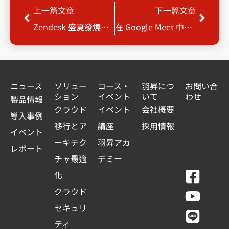
Prev
Next
上一篇文章
下一篇文章
Zendesk 盛夏發燒專案
在 Google Meet 中查看 Google 日曆邀請對象名單
ニュース
ソリュー
コース・
羽昇につ
お問い合
ション
イベント
いて
わせ
製品情報
クラウド
イベント
会社概要
導入事例
移行とア
講座
採用情報
イベント
ーキテク
羽昇アカ
レポート
チャ最適
デミー
F
Y
L
L
化
a
o
i
i
クラウド
c
u
n
n
セキュリ
e
t
e
k
ティ