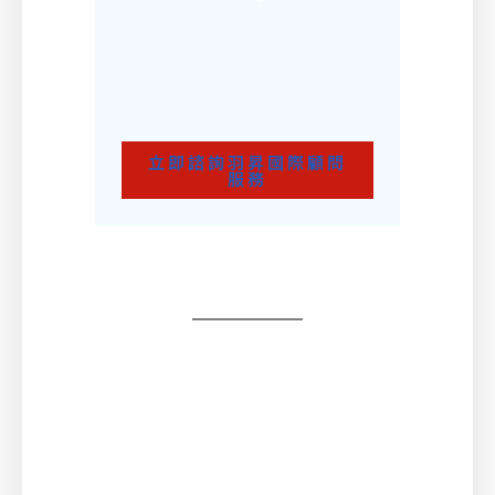
立即諮詢羽昇國際顧問
服務
Zendesk 盛夏發燒專案 | 沒有「客服不了」的事!
讓 Zendesk 終結小編的苦