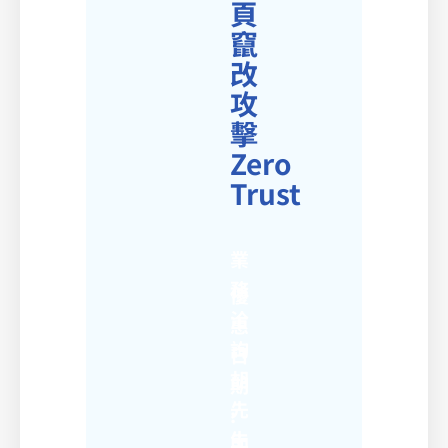
頁
竄
改
攻
擊
Zero
Trust
業
務
優
洽
惠
詢
日
胡
期
先
:
生
即