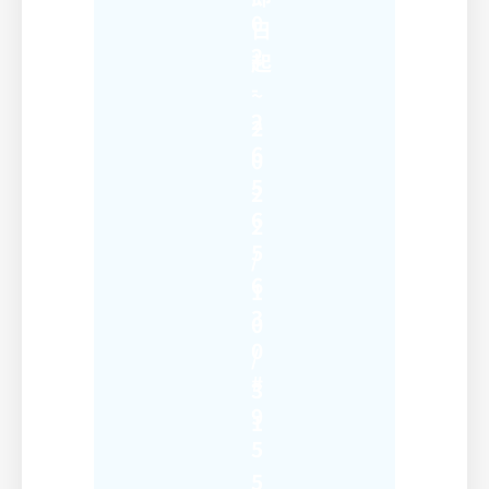
0
日
2
起
-
~
2
2
6
0
5
2
6
2
5
/
6
1
3
0
0
/
#
3
9
1
5
5