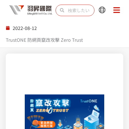
内
検
検
Main
Main
容
索
索
Menu
Menu
を
2022-08-12
ス
TrustONE 防網頁竄改攻擊 Zero Trust
キ
ッ
プ
讓 Zendesk 終結小編的苦，成為沒有「客服不了」的事