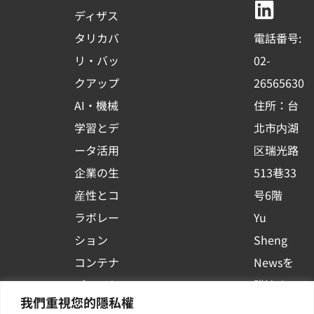
b
u
e
ディザス
o
b
d
タリカバ
電話番号:
o
e
i
リ・バッ
02-
k
n
クアップ
26565630
-
AI・機械
住所：台
s
学習とデ
北市内湖
q
ータ活用
区瑞光路
u
企業の生
513巷33
a
r
産性とコ
号6階
e
ラボレー
Yu
ション
Sheng
コンテナ
Newsを
プラット
購読する
我們重視您的隱私權
フォーム
| 最新の