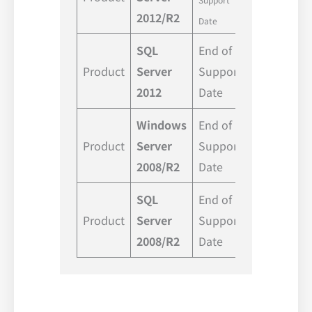
2012/R2
Date
SQL
End of
Product
Server
Support
2022 年 07
2012
Date
Windows
End of
Product
Server
Support
2020 年 01
2008/R2
Date
SQL
End of
Product
Server
Support
2019 年 07
2008/R2
Date