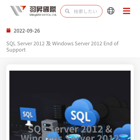
内
検
検
Main
Main
容
索
索
Menu
Menu
を
2022-09-26
ス
SQL Server 2012 及 Windows Server 2012 End of
キ
Support
ッ
プ
SQL Server 2012 &
Windows Server 2012