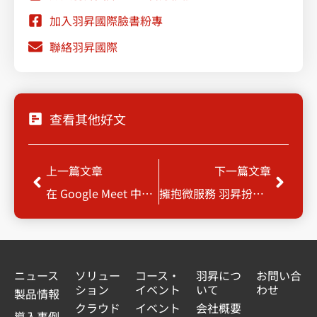
加入羽昇國際臉書粉專
聯絡羽昇國際
查看其他好文
Prev
Next
上一篇文章
下一篇文章
在 Google Meet 中查看 Google 日曆邀請對象名單
擁抱微服務 羽昇扮演醫療業強力後盾
ニュース
ソリュー
コース・
羽昇につ
お問い合
ション
イベント
いて
わせ
製品情報
クラウド
イベント
会社概要
導入事例