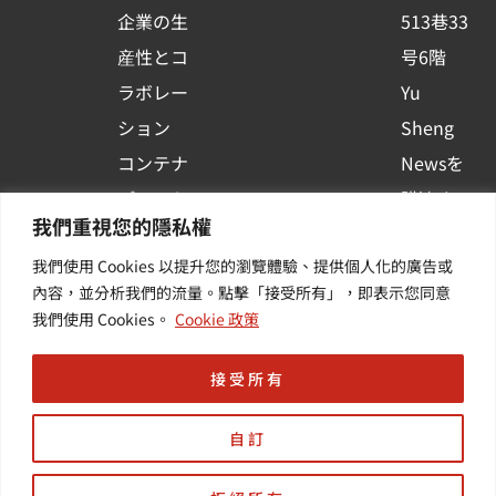
企業の生
513巷33
a
r
産性とコ
号6階
e
ラボレー
Yu
ション
Sheng
コンテナ
Newsを
プラット
購読する
我們重視您的隱私權
フォーム
| 最新の
我們使用 Cookies 以提升您的瀏覽體驗、提供個人化的廣告或
活用
イベント
內容，並分析我們的流量。點擊「接受所有」，即表示您同意
その他・
や業界情
我們使用 Cookies。
Cookie 政策
付加価値
報を入手
サービス
する
接受所有
自訂