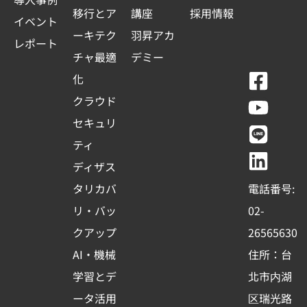
移行とア
講座
採用情報
イベント
ーキテク
羽昇アカ
レポート
チャ最適
デミー
F
Y
L
L
化
a
o
i
i
クラウド
c
u
n
n
セキュリ
e
t
e
k
ティ
b
u
e
ディザス
o
b
d
タリカバ
電話番号:
o
e
i
リ・バッ
02-
k
n
クアップ
26565630
-
AI・機械
住所：台
s
学習とデ
北市内湖
q
ータ活用
区瑞光路
u