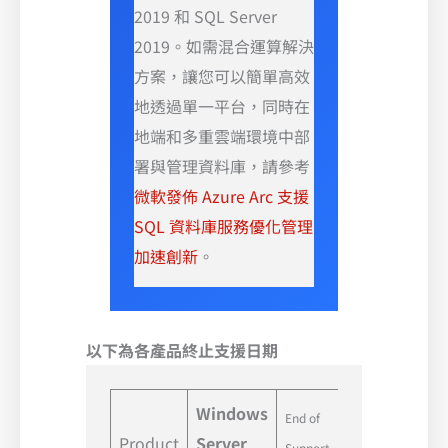
2019 和 SQL Server
2019。如需混合運算解決
方案，讓您可以簡單高效
地透過單一平台，同時在
地端和多重雲端環境中部
署與管理資料庫，請參考
微軟發佈 Azure Arc 支援
SQL 資料庫服務優化管理
加速創新
。
以下為各產品終止支援日期
Windows
End of
Product
Server
2023 年 10
Support