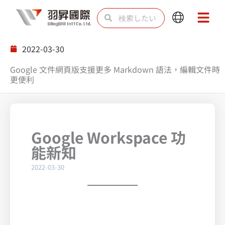
内
検
検
Main
Main
容
索
索
Menu
Menu
を
2022-03-30
ス
Google 文件網頁版支援更多 Markdown 語法，編輯文件時
キ
更便利
ッ
プ
Google Workspace 功
能新知
2022-03-30