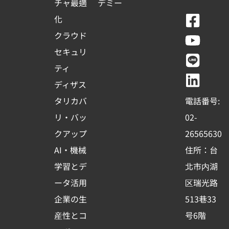
チャ最適
デミー
F
Y
L
L
化
a
o
i
i
クラウド
c
u
n
n
セキュリ
e
t
e
k
ティ
b
u
e
ディザス
o
b
d
タリカバ
電話番号:
o
e
i
リ・バッ
02-
k
n
クアップ
26565630
-
AI・機械
住所：台
s
学習とデ
北市内湖
q
ータ活用
区瑞光路
u
企業の生
513巷33
a
r
産性とコ
号6階