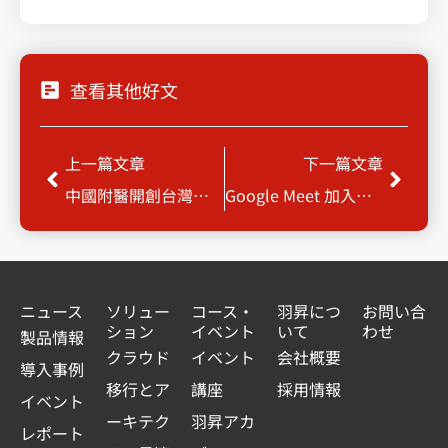
查看其他好文
Prev
Next
上一篇文章
下一篇文章
中國附醫開創台灣醫療資訊新局面 首家醫院引進Google Cloud Anthos 服務
Google Meet 加入自動退出新功能
ニュース
ソリュー
コース・
羽昇につ
お問い合
ション
イベント
いて
わせ
製品情報
クラウド
イベント
会社概要
導入事例
移行とア
講座
採用情報
イベント
ーキテク
羽昇アカ
レポート