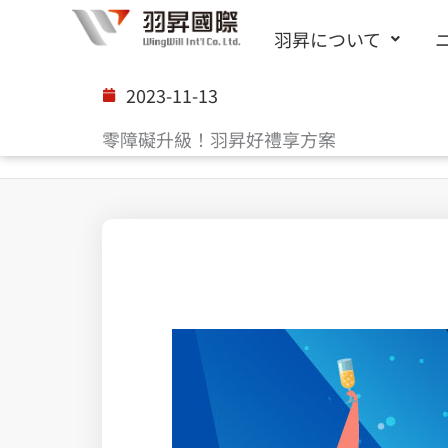
内
羽昇について
容
を
2023-11-13
ス
零障礙升級！羽昇好禮享方案
キ
ッ
プ
Splunk 上帝視角綜觀雲端防護無死角