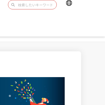
Main
検
検
Menu
索
索