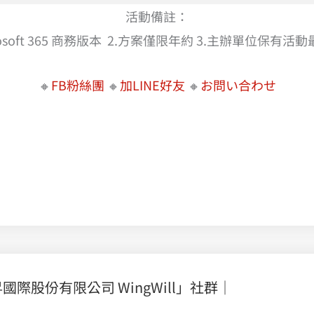
活動備註：
rosoft 365 商務版本 2.方案僅限年約 3.主辦單位保
🔸
FB粉絲團
🔸
加LINE好友
🔸
お問い合わせ
，徹底擺脫 Exchange 2007郵件束縛
Splunk 資安包優惠中 ! 資安聯防，即時系統監控，快速偵測異常行為威脅減少企業風險， 輕鬆自動化資安營運 |
股份有限公司 WingWill」社群｜