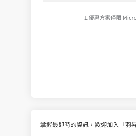
1.優惠方案僅限 Mic
為加強雲端安全，快搭上我們的 M365 雲端列車【零障礙升級！羽昇好禮享方案】升級啟動中
雲資安全方位盤點第一站 AWS Well-Architected
掌握最即時的資訊，歡迎加入「羽昇國際