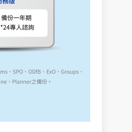
ms、SPO、ODfB、ExO、Groups、
Online、Planner之備份。