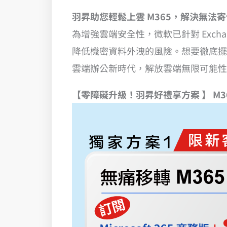
羽昇助您輕鬆上雲
M365
，解決無法寄信至
為增強雲端安全性，微軟已針對 Exchan
降低機密資料外洩的風險。想要徹底擺脫 
雲端辦公新時代，解放雲端無限可能性
【零障礙升級！羽昇好禮享方案 】 M3