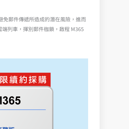
制和阻擋以避免郵件傳遞所造成的潛在風險，進而
雲端列車，揮別郵件枷鎖，啟程 M365