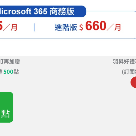
前下訂再加贈
羽昇好禮
禮
500
點
(訂