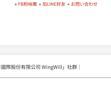
🔸
FB粉絲團
🔸
加LINE好友
🔸
お問い合わせ
Splunk 資安包優惠中 ! 資安聯防，即時系統監控，快速偵測異常行為威脅減少企業風險， 輕鬆自動化資安營運 |
股份有限公司 WingWill」社群｜