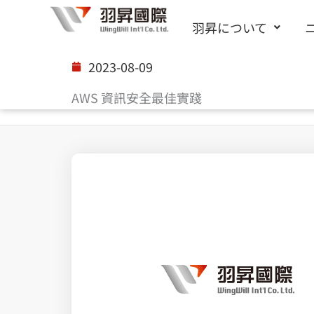
内
羽昇について
容
を
2023-08-09
ス
AWS 資訊安全最佳實踐
キ
ッ
プ
Splunk 上帝視角綜觀雲端防護無死角