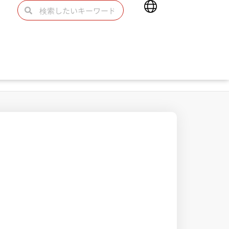
Main
検
検
Menu
索
索