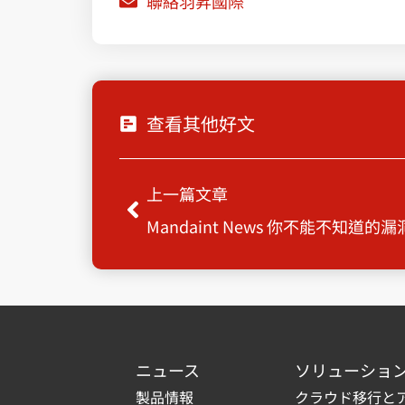
聯絡羽昇國際
查看其他好文
Prev
上一篇文章
Mandaint News 你不能不知道的
ニュース
ソリューショ
製品情報
クラウド移行と