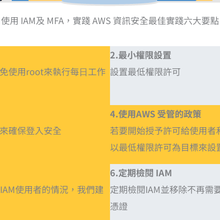
使⽤ IAM及 MFA，實踐 AWS 資訊安全最佳實踐六大要點
2.最小權限設置
，也避免使⽤root來執⾏每⽇⼯作
設置最低權限許可
4.使⽤AWS 受管的政策
證來確保登入安全
若要開始授予許可給使用者
以最低權限許可為目標來設
6.定期檢閱 IAM
IAM使用者的情況，我們建
定期檢閱IAM並移除不再需
憑證