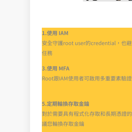
1.使⽤ IAM
安全守護root user的credential
任務
3.使⽤ MFA
Root跟IAM使⽤者可啟⽤多重要素驗
5.定期輪換存取金鑰
對於需要具有程式化存取和長期憑證的
議您輪換存取金鑰