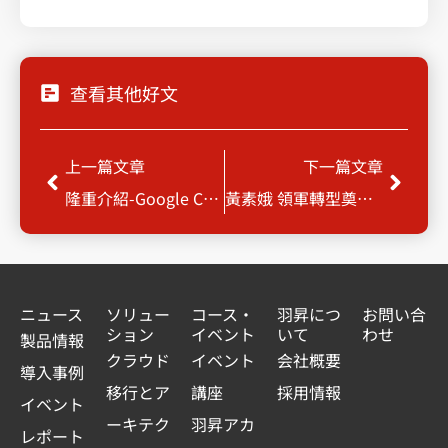
查看其他好文
Prev
Next
上一篇文章
下一篇文章
隆重介紹-Google Cloud VMware Engine
黃素娥 領軍轉型奠定優勢
ニュース
ソリュー
コース・
羽昇につ
お問い合
ション
イベント
いて
わせ
製品情報
クラウド
イベント
会社概要
導入事例
移行とア
講座
採用情報
イベント
ーキテク
羽昇アカ
レポート