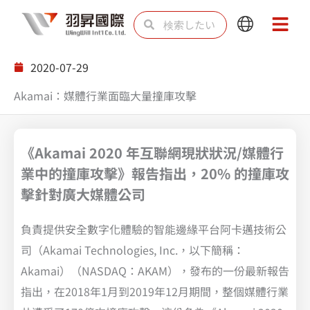
内
検
検
Main
Main
容
索
索
Menu
Menu
を
2020-07-29
ス
Akamai：媒體行業面臨大量撞庫攻擊
キ
ッ
プ
《Akamai 2020 年互聯網現狀狀況/媒體行
業中的撞庫攻擊》報告指出，20% 的撞庫攻
擊針對廣大媒體公司
負責提供安全數字化體驗的智能邊緣平台阿卡邁技術公
司（Akamai Technologies, Inc.，以下簡稱：
Akamai）（NASDAQ：AKAM），發布的一份最新報告
指出，在2018年1月到2019年12月期間，整個媒體行業