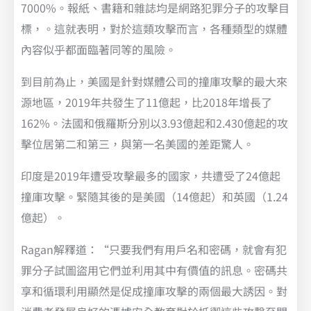
7000%。報紙、書籍和雜誌均是網路犯罪分子的攻擊目
標，。這就表明，對於這類攻擊而言，各種類型的媒體
內容似乎都面臨著同等的風險。
到目前為止，美國是針對媒體公司的撞庫攻擊的最大來
源地區，2019年共發生了11億起，比2018年增長了
162%。法國和俄羅斯分別以3.93億起和2.430億起的攻
擊位居第二和第三，與第一名美國的差距驚人。
印度是2019年遭受攻擊最多的國家，共遭受了24億起
撞庫攻擊。緊隨其後的是美國（14億起）和英國（1.24
億起）。
Ragan解釋道：“只要我們有用戶名和密碼，就會有犯
罪分子試圖盜用它們並利用其中有價值的訊息。密碼共
享和循環利用顯然是促成撞庫攻擊的兩個最大誘因。對