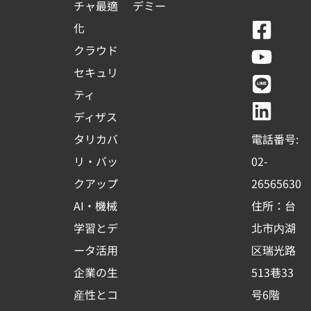
チャ最適
デミー
F
Y
L
L
化
a
o
i
i
クラウド
c
u
n
n
セキュリ
e
t
e
k
ティ
b
u
e
ディザス
o
b
d
タリカバ
電話番号:
o
e
i
リ・バッ
02-
k
n
クアップ
26565630
-
AI・機械
住所：台
s
学習とデ
北市内湖
q
ータ活用
区瑞光路
u
企業の生
513巷33
a
r
産性とコ
号6階