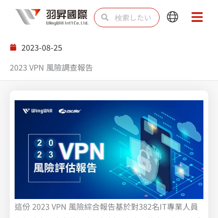
内
検
検
Main
Main
容
索
索
Menu
Menu
を
2023-08-25
ス
2023 VPN 風險調查報告
キ
ッ
プ
這份 2023 VPN 風險綜合報告基於對382名IT專業人員