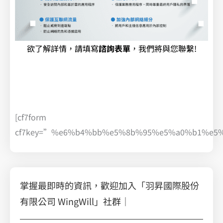
欲了解詳情，請填寫
諮詢表單
，我們將與您聯繫!
[cf7form
cf7key=”%e6%b4%bb%e5%8b%95%e5%a0%b1%e5
掌握最即時的資訊，歡迎加入「羽昇國際股份
有限公司 WingWill」社群｜