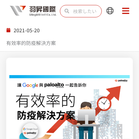
内
検
検
Main
Main
容
索
索
Menu
Menu
を
2021-05-20
ス
有效率的防疫解決方案
キ
ッ
プ