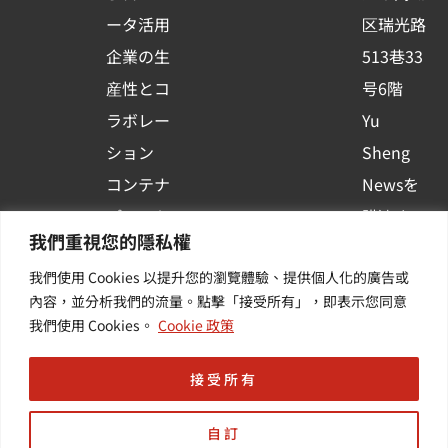
q
ータ活用
区瑞光路
u
企業の生
513巷33
a
r
産性とコ
号6階
e
ラボレー
Yu
ション
Sheng
コンテナ
Newsを
プラット
購読する
我們重視您的隱私權
フォーム
| 最新の
我們使用 Cookies 以提升您的瀏覽體驗、提供個人化的廣告或
活用
イベント
內容，並分析我們的流量。點擊「接受所有」，即表示您同意
その他・
や業界情
我們使用 Cookies。
Cookie 政策
付加価値
報を入手
サービス
する
接受所有
自訂