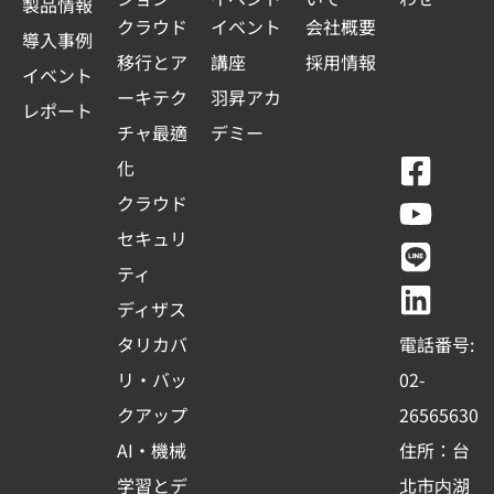
製品情報
クラウド
イベント
会社概要
導入事例
移行とア
講座
採用情報
イベント
ーキテク
羽昇アカ
レポート
チャ最適
デミー
F
Y
L
L
化
a
o
i
i
クラウド
c
u
n
n
セキュリ
e
t
e
k
ティ
b
u
e
ディザス
o
b
d
タリカバ
電話番号:
o
e
i
リ・バッ
02-
k
n
クアップ
26565630
-
AI・機械
住所：台
s
学習とデ
北市内湖