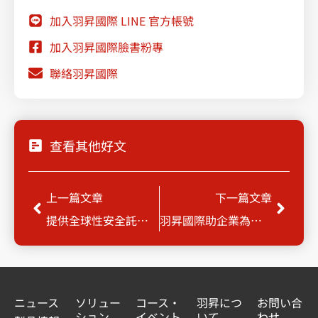
加入羽昇國際 LINE 官方帳號
加入羽昇國際臉書粉專
聯絡羽昇國際
查看其他好文
Prev
Next
上一篇文章
下一篇文章
提供全球性安全託管的SASE雲服務，羽昇國際成為Cato Networks官方合作夥伴
羽昇國際助企業為多雲數據遷徙奠定勝基
ニュース
ソリュー
コース・
羽昇につ
お問い合
ション
イベント
いて
わせ