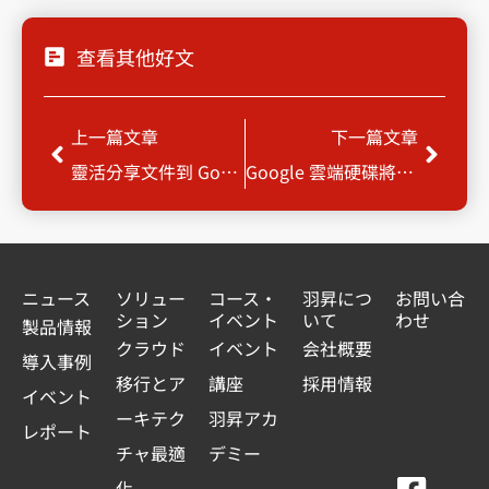
查看其他好文
Prev
Next
上一篇文章
下一篇文章
靈活分享文件到 Google Meet
Google 雲端硬碟將進行連結的安全性更新，部分檔案共用連結將失效
ニュース
ソリュー
コース・
羽昇につ
お問い合
ション
イベント
いて
わせ
製品情報
クラウド
イベント
会社概要
導入事例
移行とア
講座
採用情報
イベント
ーキテク
羽昇アカ
レポート
チャ最適
デミー
化