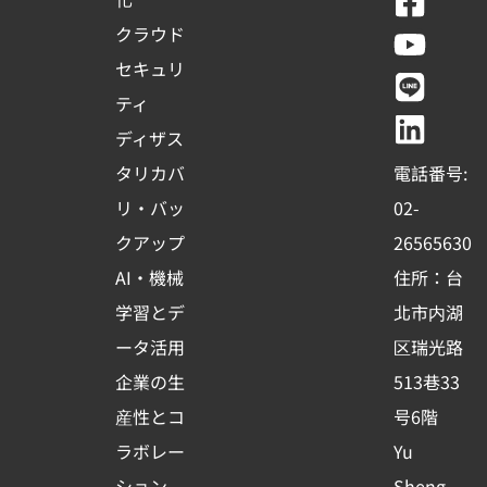
F
Y
L
L
a
o
i
i
クラウド
c
u
n
n
セキュリ
e
t
e
k
ティ
b
u
e
ディザス
o
b
d
タリカバ
電話番号:
o
e
i
リ・バッ
02-
k
n
クアップ
26565630
-
AI・機械
住所：台
s
学習とデ
北市内湖
q
ータ活用
区瑞光路
u
企業の生
513巷33
a
r
産性とコ
号6階
e
ラボレー
Yu
ション
Sheng