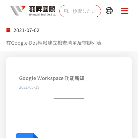
内
検
検
Main
Main
容
索
索
Menu
Menu
を
2021-07-02
ス
在Google Dos輕鬆建立檢查清單及待辦列表
キ
ッ
プ
Google Workspace 功能新知
2021-05-19