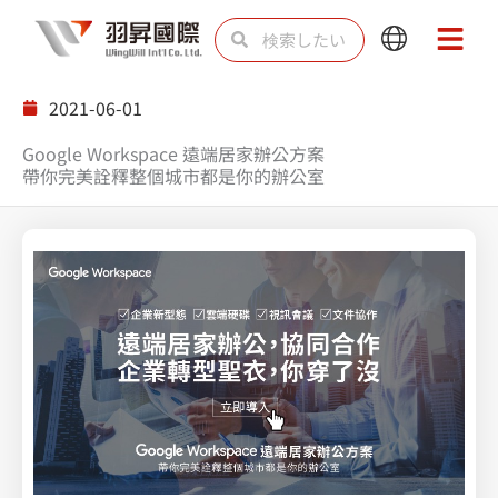
内
検
検
Main
Main
容
索
索
Menu
Menu
を
2021-06-01
ス
Google Workspace 遠端居家辦公方案
キ
帶你完美詮釋整個城市都是你的辦公室
ッ
プ