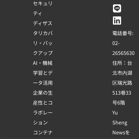
c
u
n
n
セキュリ
e
t
e
k
ティ
b
u
e
ディザス
o
b
d
タリカバ
電話番号:
o
e
i
リ・バッ
02-
k
n
クアップ
26565630
-
AI・機械
住所：台
s
学習とデ
北市内湖
q
ータ活用
区瑞光路
u
企業の生
513巷33
a
r
産性とコ
号6階
e
ラボレー
Yu
ション
Sheng
コンテナ
Newsを