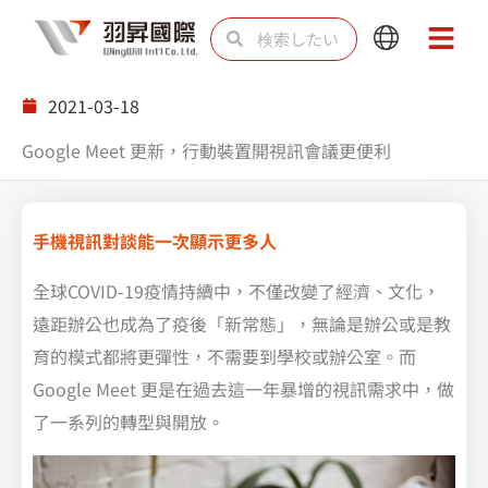
内
検
検
Main
Main
容
索
索
Menu
Menu
を
2021-03-18
ス
Google Meet 更新，行動裝置開視訊會議更便利
キ
ッ
プ
手機視訊對談能一次顯示更多人
全球COVID-19疫情持續中，不僅改變了經濟、文化，
遠距辦公也成為了疫後「新常態」，無論是辦公或是教
育的模式都將更彈性，不需要到學校或辦公室。而
Google Meet 更是在過去這一年暴增的視訊需求中，做
了一系列的轉型與開放。