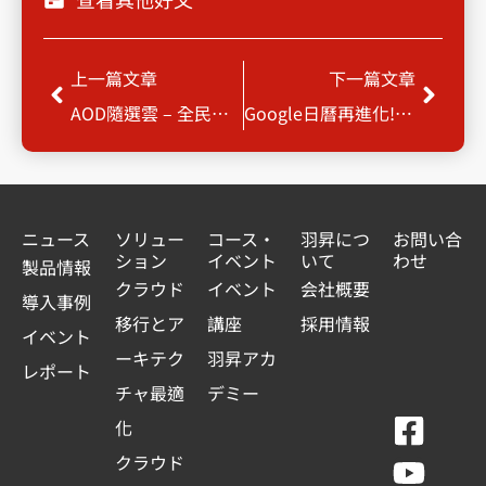
Prev
Next
上一篇文章
下一篇文章
AOD隨選雲 – 全民抗疫，居家辦公首選
Google日曆再進化!整合地圖功能，評論、路線規劃一氣呵成
ニュース
ソリュー
コース・
羽昇につ
お問い合
ション
イベント
いて
わせ
製品情報
クラウド
イベント
会社概要
導入事例
移行とア
講座
採用情報
イベント
ーキテク
羽昇アカ
レポート
チャ最適
デミー
F
Y
L
L
化
a
o
i
i
クラウド