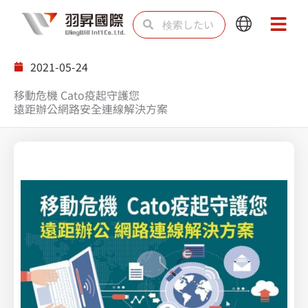
内
検
検
Main
Main
容
索
索
Menu
Menu
を
2021-05-24
ス
移動危機 Cato疫起守護您
キ
遠距辦公網路安全連線解決方案
ッ
プ