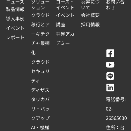
ニュース
ソリュー
コース・
羽昇につ
お問い合
ション
イベント
いて
わせ
製品情報
クラウド
イベント
会社概要
導入事例
移行とア
講座
採用情報
イベント
ーキテク
羽昇アカ
レポート
チャ最適
デミー
F
Y
L
L
化
a
o
i
i
クラウド
c
u
n
n
セキュリ
e
t
e
k
ティ
b
u
e
ディザス
o
b
d
タリカバ
電話番号:
o
e
i
リ・バッ
02-
k
n
クアップ
26565630
-
AI・機械
住所：台