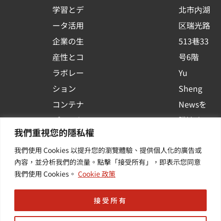
s
学習とデ
北市内湖
q
ータ活用
区瑞光路
u
企業の生
513巷33
a
r
産性とコ
号6階
e
ラボレー
Yu
ション
Sheng
コンテナ
Newsを
プラット
購読する
我們重視您的隱私權
フォーム
| 最新の
我們使用 Cookies 以提升您的瀏覽體驗、提供個人化的廣告或
活用
イベント
內容，並分析我們的流量。點擊「接受所有」，即表示您同意
その他・
や業界情
我們使用 Cookies。
Cookie 政策
付加価値
報を入手
サービス
する
接受所有