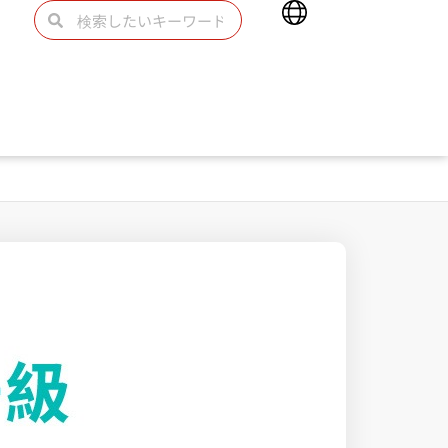
Main
検
検
Menu
索
索