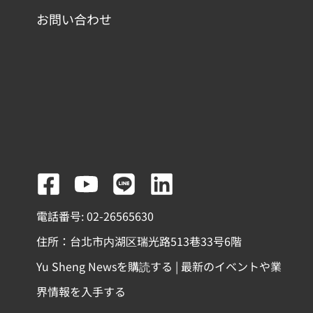
お問い合わせ
F
Y
L
L
a
o
i
i
電話番号: 02-26565630
c
u
n
n
住所：台北市内湖区瑞光路513巷33号6階
e
t
e
k
Yu Sheng Newsを購読する | 最新のイベントや業
b
u
e
界情報を入手する
o
b
d