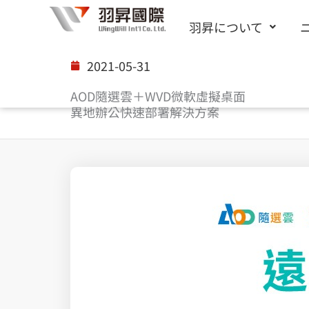
内
羽昇について
容
を
2021-05-31
ス
AOD隨選雲＋WVD微軟虛擬桌面
キ
異地辦公快速部署解決方案
ッ
プ