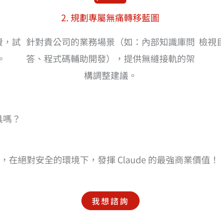
2. 規劃專屬無痛轉移藍圖
費，試
針對貴公司的業務場景（如：內部知識庫問
檢視
。
答、程式碼輔助開發），提供無縫接軌的架
構調整建議。
具嗎？
在絕對安全的環境下，發揮 Claude 的最強商業價值！
我想諮詢