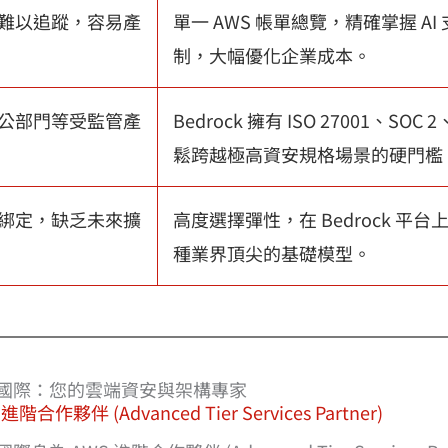
難以追蹤，容易產
單一 AWS 帳單總覽，精確掌握 AI
制，大幅優化企業成本。
公部門等受監管產
Bedrock 擁有 ISO 27001、SO
鬆跨越極高資安規格場景的硬門檻
綁定，缺乏未來擴
高度選擇彈性，在 Bedrock 平
種業界頂尖的基礎模型。
國際：您的雲端資安與架構專家
進階合作夥伴 (Advanced Tier Services Partner)