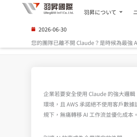
内
羽昇について
容
を
2026-06-30
ス
您的團隊已離不開 Claude？是時候為最強
キ
ッ
プ
企業若要安全使用 Claude 的強大邏輯，Cl
環境，且 AWS 承諾絕不使用客戶數據
規下，無痛轉移 AI 工作流並優化成本