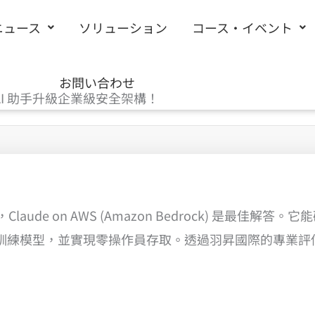
ニュース
ソリューション
コース・イベント
お問い合わせ
 AI 助手升級企業級安全架構！
aude on AWS (Amazon Bedrock) 是最佳解答。
訓練模型，並實現零操作員存取。透過羽昇國際的專業評估，企
。