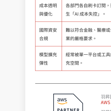
成本透明
各部門各自刷卡訂閱，
與優化
生「AI 成本失控」。
國際資安
難以符合金融、醫療或
合規
業的嚴格要求。
模型擴充
經常被單一平台或工具
彈性
充空間。
羽昇
AWS 