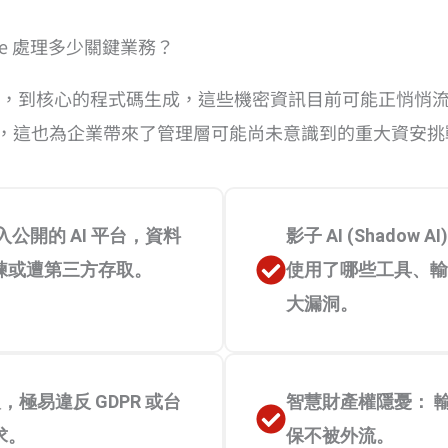
de 處理多少關鍵業務？
，到核心的程式碼生成，這些機密資訊目前可能正悄悄
能，然而，這也為企業帶來了管理層可能尚未意識到的重大資安
公開的 AI 平台，資料
影子 AI (Shadow
練或遭第三方存取。
使用了哪些工具、輸
大漏洞。
，極易違反 GDPR 或台
智慧財產權隱憂： 
求。
保不被外流。