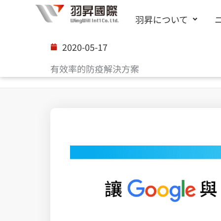
内
羽昇について
容
を
2020-05-17
ス
有效率的防疫解決方案
キ
ッ
プ