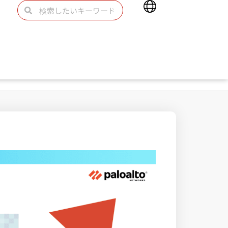
Main
検
検
Menu
索
索