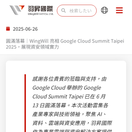
内
検
検
Main
Main
容
索
索
Menu
Menu
を
2025-06-26
ス
圓滿落幕｜WingWill 亮相 Google Cloud Summit Taipei
キ
2025，展現資安領域實力
ッ
プ
感謝各位貴賓的蒞臨與支持，由
Google Cloud 舉辦的 Google
Cloud Summit Taipei 已在 6 月
13 日圓滿落幕。本次活動雲集各
產業專家與技術領袖，聚焦 AI、
資料、雲端與資安應用，羽昇國際
作為專業雲端與資安解決方案提供