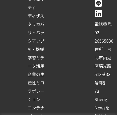
e
t
e
k
ティ
b
u
e
ディザス
o
b
d
タリカバ
電話番号:
o
e
i
リ・バッ
02-
k
n
クアップ
26565630
-
AI・機械
住所：台
s
学習とデ
北市内湖
q
ータ活用
区瑞光路
u
企業の生
513巷33
a
r
産性とコ
号6階
e
ラボレー
Yu
ション
Sheng
コンテナ
Newsを
プラット
購読する