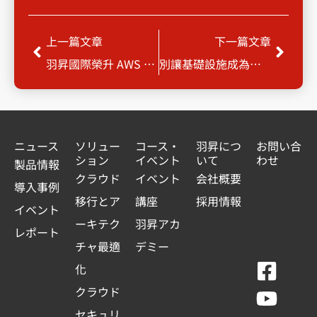
Prev
Next
上一篇文章
下一篇文章
羽昇國際榮升 AWS 進階級合作夥伴：再創雲端服務新里程碑
別讓基礎設施成為您的負擔
ニュース
ソリュー
コース・
羽昇につ
お問い合
ション
イベント
いて
わせ
製品情報
クラウド
イベント
会社概要
導入事例
移行とア
講座
採用情報
イベント
ーキテク
羽昇アカ
レポート
チャ最適
デミー
F
Y
L
L
化
a
o
i
i
クラウド
c
u
n
n
セキュリ