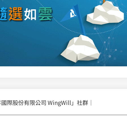
股份有限公司 WingWill」社群｜