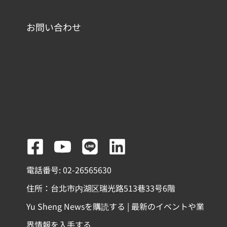
お問い合わせ
F
Y
L
L
a
o
i
i
電話番号: 02-26565630
c
u
n
n
住所：台北市内湖区瑞光路513巷33号6階
e
t
e
k
Yu Sheng Newsを購読する | 最新のイベントや業
b
u
e
界情報を入手する