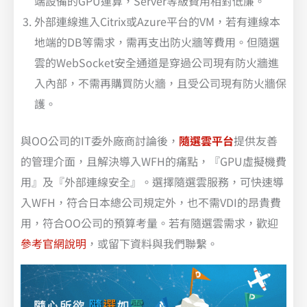
端設備的GPU運算，Server等級費用相對低廉。
外部連線進入Citrix或Azure平台的VM，若有連線本
地端的DB等需求，需再支出防火牆等費用。但隨選
雲的WebSocket安全通道是穿過公司現有防火牆進
入內部，不需再購買防火牆，且受公司現有防火牆保
護。
與OO公司的IT委外廠商討論後，
隨選雲平台
提供友善
的管理介面，且解決導入WFH的痛點，『GPU虛擬機費
用』及『外部連線安全』。選擇隨選雲服務，可快速導
入WFH，符合日本總公司規定外，也不需VDI的昂貴費
用，符合OO公司的預算考量。若有隨選雲需求，歡迎
參考官網說明
，或留下資料與我們聯繫。