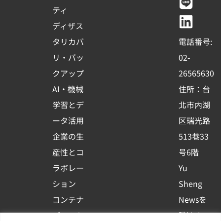
e
t
e
k
ティ
b
u
e
ディザス
o
b
d
タリカバ
電話番号:
o
e
i
リ・バッ
02-
k
n
クアップ
26565630
-
AI・機械
住所：台
s
学習とデ
北市内湖
q
ータ活用
区瑞光路
u
企業の生
513巷33
a
r
産性とコ
号6階
e
ラボレー
Yu
ション
Sheng
コンテナ
Newsを
プラット
購読する