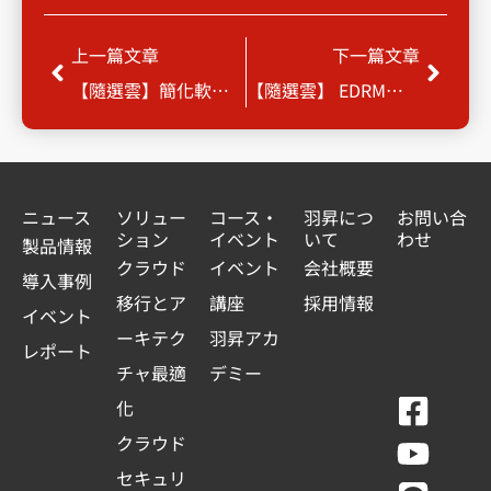
Prev
Next
上一篇文章
下一篇文章
【隨選雲】簡化軟體管理，提升MIS績效
【隨選雲】 EDRM資料保護技術，有效杜絕企業機密外洩
ニュース
ソリュー
コース・
羽昇につ
お問い合
ション
イベント
いて
わせ
製品情報
クラウド
イベント
会社概要
導入事例
移行とア
講座
採用情報
イベント
ーキテク
羽昇アカ
レポート
チャ最適
デミー
F
Y
L
L
化
a
o
i
i
クラウド
c
u
n
n
セキュリ