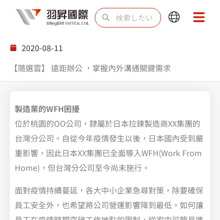
内
検
検
Main
Main
容
索
索
Menu
Menu
を
2020-08-11
ス
【隨選雲】 遠距辦公 ，掌握內外溝通關鍵需求
キ
ッ
プ
製造業的WFH困擾
位於桃園的OO公司，隸屬於日本拉鍊製造商XX集團的
台灣分公司。自從今年疫情發生以後，日本國內受到嚴
重影響，因此日本XX集團已全面導入WFH(Work From
Home)，但台灣分公司至今尚未施行。
面對疫情持續蔓延，各大中小企業急尋對策，除要確保
員工安全外，也希望將公司營運影響降到最低。如何讓
員工在疫情時期突破工作地點的限制，從家中可簡易連