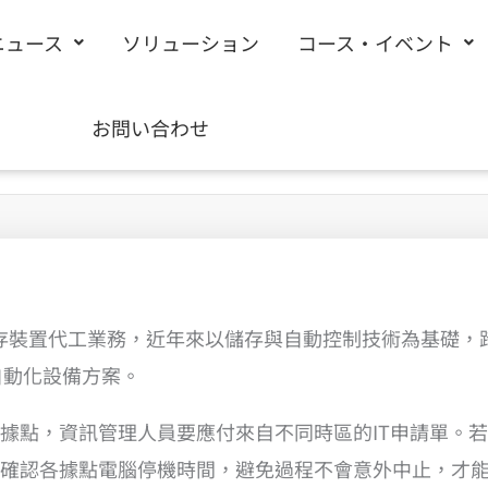
ニュース
ソリューション
コース・イベント
お問い合わせ
存裝置代工業務，近年來以儲存與自動控制技術為基礎，跨
自動化設備方案。
據點，資訊管理人員要應付來自不同時區的IT申請單。
確認各據點電腦停機時間，避免過程不會意外中止，才