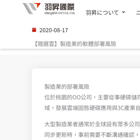
内
羽昇について
容
を
2020-08-17
ス
【隨選雲】製造業的軟體部署風險
キ
ッ
プ
製造業的部署風險
位於桃園的OO公司，主要從事硬碟儲
域，發展雲端固態硬碟應用與3C產業
大型製造業者通常於全球設有眾多公司
同步更新時，事前需要不斷溝通確認，