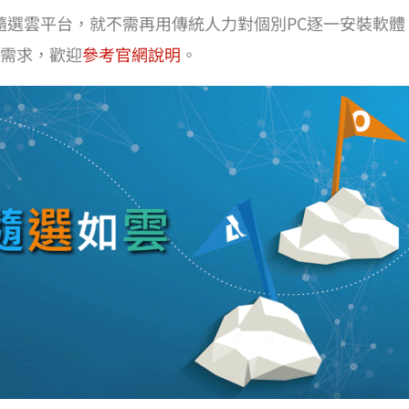
隨選雲平台，就不需再用傳統人力對個別PC逐一安裝軟
需求，歡迎
參考官網說明
。