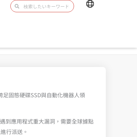
Main
検
検
Menu
索
索
足固態硬碟SSD與自動化機器人領
若遇到應用程式重大漏洞，需要全球據點
能進行派送。