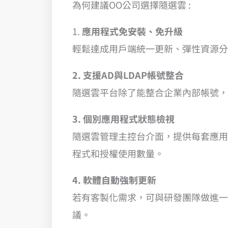
為何建議OO公司選擇隨選雲 :
1.
應用程式免安裝、免升級
輕鬆達成用戶端統一更新、彈性資源分
2. 支援AD與LDAP帳號整合
隨選雲平台除了能整合企業內部帳號，也
3. 個別應用程式狀態檢視
隨選雲管理主控台介面，提供每套應用
程式和授權使用數量。
4. 軟體自動強制更新
若有客製化需求，可與研發團隊做進一
議。