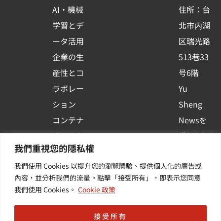
-
AI・機械
住所：台
s
学習とデ
北市内湖
q
ータ活用
区瑞光路
u
企業の生
513巷33
a
r
産性とコ
号6階
e
ラボレー
Yu
ション
Sheng
コンテナ
Newsを
プラット
購読する
我們重視您的隱私權
フォーム
| 最新の
我們使用 Cookies 以提升您的瀏覽體驗、提供個人化的廣告或
活用
イベント
內容，並分析我們的流量。點擊「接受所有」，即表示您同意
その他・
や業界情
我們使用 Cookies。
Cookie 政策
付加価値
報を入手
サービス
する
接受所有