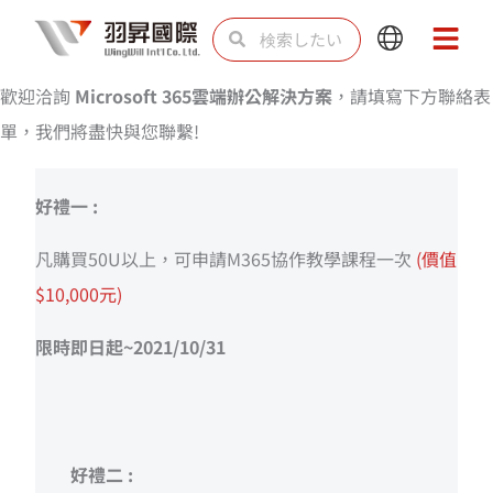
内
検
検
Main
Main
容
索
索
Menu
Menu
を
歡迎洽詢
Microsoft 365雲端辦公解決方案
，請填寫下方聯絡表
ス
單，我們將盡快與您聯繫!
キ
ッ
好禮一 :
プ
凡購買50U以上，可申請M365協作教學課程一次
(價值
$10,000元)
限時即日起~2021/10/31
好禮二 :