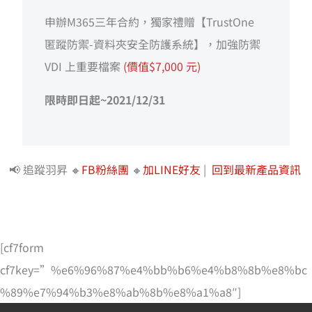
申辦M365三年合約，獨家禮贈【TrustOne
匿蹤防禦-資料夾安全防護系統】，加強防禦
VDI 上重要檔案
(價值$7,000 元)
限時即日起~2021/12/31
📢 追蹤羽昇 🔸
FB粉絲團
🔸
加LINE好友
|
回到最新產品資訊
[cf7form
cf7key=”%e6%96%87%e4%bb%b6%e4%b8%8b%e8%bc
%89%e7%94%b3%e8%ab%8b%e8%a1%a8″]