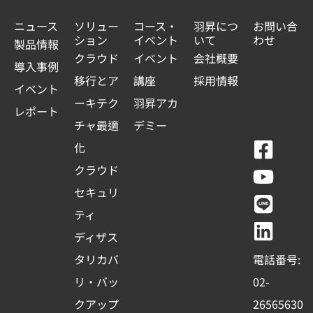
ニュース
ソリュー
コース・
羽昇につ
お問い合
ション
イベント
いて
わせ
製品情報
クラウド
イベント
会社概要
導入事例
移行とア
講座
採用情報
イベント
ーキテク
羽昇アカ
レポート
チャ最適
デミー
F
Y
L
L
化
a
o
i
i
クラウド
c
u
n
n
セキュリ
e
t
e
k
ティ
b
u
e
ディザス
o
b
d
タリカバ
電話番号:
o
e
i
リ・バッ
02-
k
n
クアップ
26565630