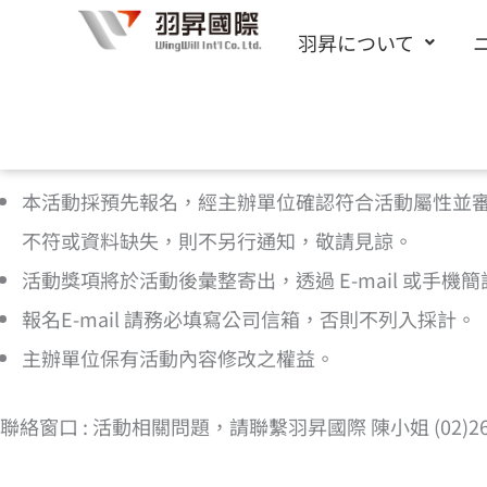
内
羽昇について
容
を
ス
[cf7form cf7key=”%e6%b4%bb%e5%8b%95%e5
キ
本活動採預先報名，經主辦單位確認符合活動屬性並
ッ
不符或資料缺失，則不另行通知，敬請見諒。
プ
活動獎項將於活動後彙整寄出，透過 E-mail 或手
報名E-mail 請務必填寫公司信箱，否則不列入採計。
主辦單位保有活動內容修改之權益。
聯絡窗口 : 活動相關問題，請聯繫羽昇國際 陳小姐 (02)2656