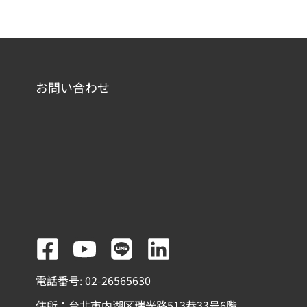
お問い合わせ
F
Y
L
L
a
o
i
i
電話番号: 02-26565630
c
u
n
n
住所：台北市内湖区瑞光路513巷33号6階