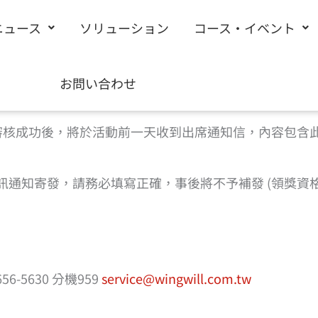
ニュース
ソリューション
コース・イベント
請填寫下方表單完成報名 |
回到活動頁
お問い合わせ
%a0%b1%e5%90%8d”]
審核成功後，將於活動前一天收到出席通知信，內容包含
機簡訊通知寄發，請務必填寫正確，事後將不予補發 (領獎
-5630 分機959
service@wingwill.com.tw