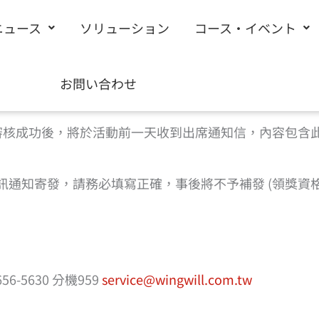
ニュース
ソリューション
コース・イベント
請填寫下方表單完成報名 |
回到活動頁
お問い合わせ
%a0%b1%e5%90%8d”]
審核成功後，將於活動前一天收到出席通知信，內容包含
機簡訊通知寄發，請務必填寫正確，事後將不予補發 (領獎
-5630 分機959
service@wingwill.com.tw