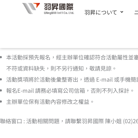
内
羽昇について
容
を
ス
[cf7form cf7key=”%e6%b4%bb%e5%8b%95%e5
キ
本活動採預先報名，經主辦單位確認符合活動屬性並
ッ
不符或資料缺失，則不另行通知，敬請見諒。
プ
活動獎項將於活動後彙整寄出，透過 E-mail 或手
報名E-mail 請務必填寫公司信箱，否則不列入採計。
主辦單位保有活動內容修改之權益。
聯絡窗口 : 活動相關問題，請聯繫羽昇國際 陳小姐 (02)2656