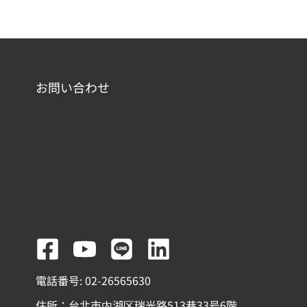
お問い合わせ
F
Y
L
L
a
o
i
i
電話番号: 02-26565630
c
u
n
n
住所：台北市内湖区瑞光路513巷33号6階