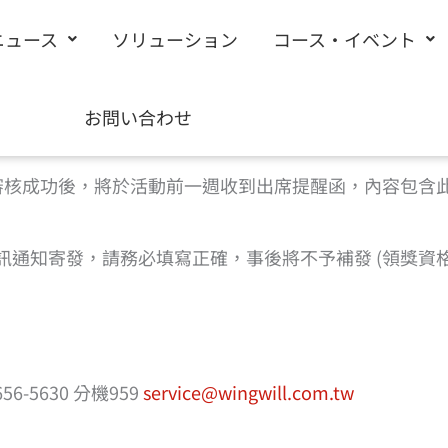
ニュース
ソリューション
コース・イベント
請填寫下方表單完成報名 |
回到活動頁
お問い合わせ
%a0%b1%e5%90%8d”]
審核成功後，將於活動前一週收到出席提醒函，內容包含
機簡訊通知寄發，請務必填寫正確，事後將不予補發 (領獎
-5630 分機959
service@wingwill.com.tw