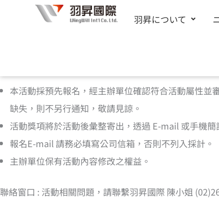
内
羽昇について
容
を
ス
[cf7form cf7key=”%e6%b4%bb%e5%8b%95%e5
キ
本活動採預先報名，經主辦單位確認符合活動屬性並
ッ
缺失，則不另行通知，敬請見諒。
プ
活動獎項將於活動後彙整寄出，透過 E-mail 或手
報名E-mail 請務必填寫公司信箱，否則不列入採計。
主辦單位保有活動內容修改之權益。
聯絡窗口 : 活動相關問題，請聯繫羽昇國際 陳小姐 (02)2656