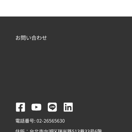
お問い合わせ
F
Y
L
L
a
o
i
i
電話番号: 02-26565630
c
u
n
n
住所：台北市内湖区瑞光路513巷33号6階