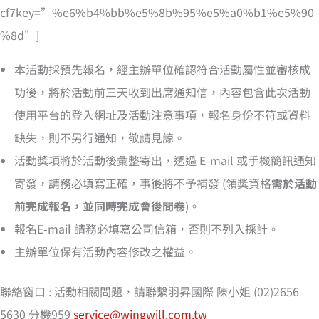
cf7key=”%e6%b4%bb%e5%8b%95%e5%a0%b1%e5%90
%8d”]
本活動採預先報名，經主辦單位確認符合活動屬性並審核成
功後，將於活動前三天收到出席通知信，內容包含此次活動
使用平台的登入網址及活動注意事項，報名身份不符或資料
缺失，則不另行通知，敬請見諒。
活動獎項將於活動後彙整寄出，透過 E-mail 或手機簡訊通知
寄發，請務必填寫正確，事後將不予補發 (領獎資格
需於活動
前完成報名，並同時完成會後問卷
)。
報名E-mail 請務必填寫公司信箱，否則不列入採計。
主辦單位保有活動內容修改之權益。
聯絡窗口 : 活動相關問題，請聯繫羽昇國際 陳小姐 (02)2656-
5630 分機959
service@wingwill.com.tw