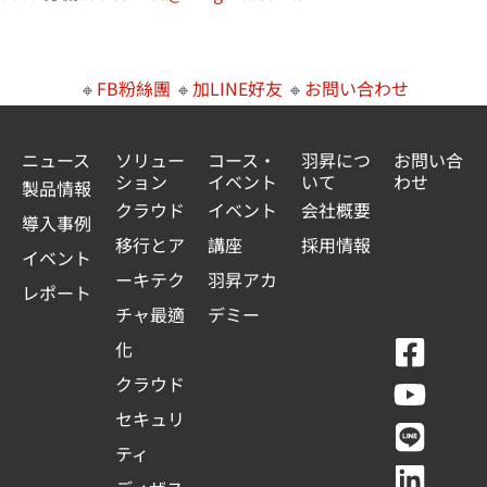
🔸
FB粉絲團
🔸
加LINE好友
🔸
お問い合わせ
ニュース
ソリュー
コース・
羽昇につ
お問い合
ション
イベント
いて
わせ
製品情報
クラウド
イベント
会社概要
導入事例
移行とア
講座
採用情報
イベント
ーキテク
羽昇アカ
レポート
チャ最適
デミー
F
Y
L
L
化
a
o
i
i
クラウド
c
u
n
n
セキュリ
e
t
e
k
ティ
b
u
e