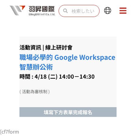
内
検
検
Main
Main
容
索
索
Menu
Menu
を
ス
キ
活動資訊 | 線上研討會
ッ
職場必學的 Google Workspace
プ
智慧辦公術
時間 : 4/18 (二) 14:00－14:30
( 活動為審核制 )
填寫下方表單完成報名
[cf7form