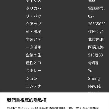
ディザス
o
b
d
タリカバ
電話番号:
o
e
i
リ・バッ
02-
k
n
クアップ
26565630
-
AI・機械
住所：台
s
学習とデ
北市内湖
q
ータ活用
区瑞光路
u
企業の生
513巷33
a
r
産性とコ
号6階
e
ラボレー
Yu
ション
Sheng
コンテナ
Newsを
プラット
購読する
我們重視您的隱私權
フォーム
| 最新の
我們使用 Cookies 以提升您的瀏覽體驗、提供個人化的廣告或