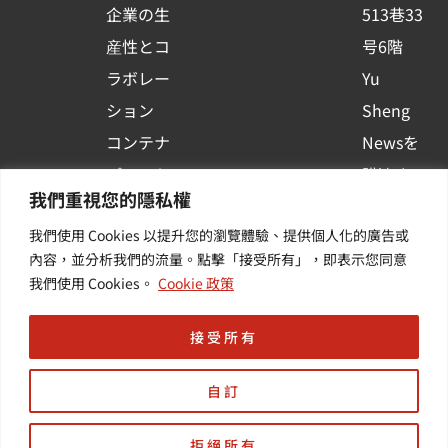
企業の生
513巷33
a
r
産性とコ
号6階
e
ラボレー
Yu
ション
Sheng
コンテナ
Newsを
プラット
購読する
我們重視您的隱私權
フォーム
| 最新の
我們使用 Cookies 以提升您的瀏覽體驗、提供個人化的廣告或
活用
イベント
內容，並分析我們的流量。點擊「接受所有」，即表示您同意
その他・
や業界情
我們使用 Cookies。
Cookie 政策
付加価値
報を入手
サービス
する
接受所有
自訂
拒絕所有