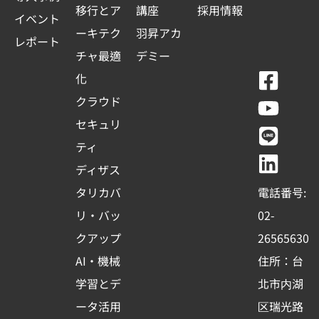
移行とア
講座
採用情報
イベント
ーキテク
羽昇アカ
レポート
チャ最適
デミー
F
Y
L
L
化
a
o
i
i
クラウド
c
u
n
n
セキュリ
e
t
e
k
ティ
b
u
e
ディザス
o
b
d
タリカバ
電話番号:
o
e
i
リ・バッ
02-
k
n
クアップ
26565630
-
AI・機械
住所：台
s
学習とデ
北市内湖
q
ータ活用
区瑞光路
u