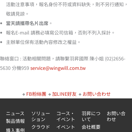
活動注意事項，報名身份不符或資料缺失，則不另行通知，
敬請見諒。
當天請攜帶名片出席
。
報名E-mail 請務必填寫公司信箱，否則不列入採計。
主辦單位保有活動內容修改之權益。
聯絡窗口 : 活動相關問題，請聯繫羽昇國際 陳小姐 (02)2656-
5630 分機959
service@wingwill.com.tw
🔸
FB粉絲團
🔸
加LINE好友
🔸
お問い合わせ
ニュース
ソリュー
コース・
羽昇につ
お問い合
ション
イベント
いて
わせ
製品情報
クラウド
イベント
会社概要
導入事例