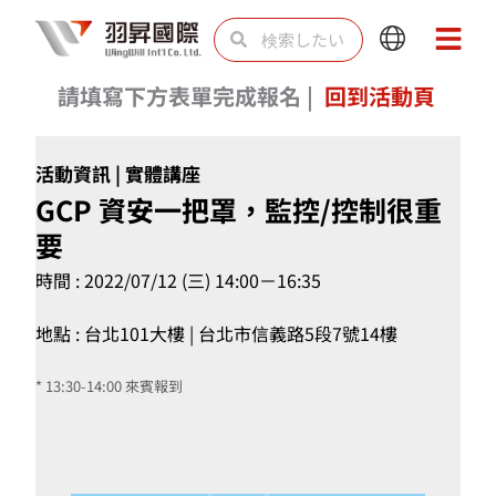
内
検
検
Main
Main
容
索
索
Menu
Menu
を
請填寫下方表單完成報名 |
回到活動頁
ス
キ
活動資訊 | 實體講座
ッ
GCP 資安一把罩，監控/控制很重
プ
要
時間 : 2022/07/12 (三) 14:00－16:35
地點 : 台北101大樓 | 台北市信義路5段7號14樓
* 13:30-14:00 來賓報到