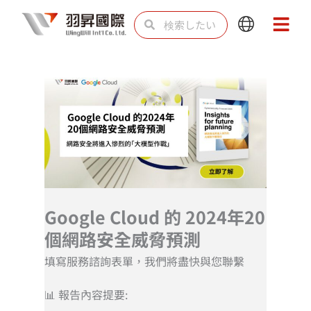
内
検
検
Main
Main
容
索
索
Menu
Menu
を
ス
キ
ッ
プ
Google Cloud 的 2024年20
個網路安全威脅預測
填寫服務諮詢表單，我們將盡快與您聯繫
📊 報告內容提要: