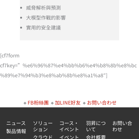
威脅解析與預測
大模型作戰的影響
實用的安全建議
[cf7form
cf7key=”%e6%96%87%e4%bb%b6%e4%b8%8b%e8%bc
%89%e7%94%b3%e8%ab%8b%e8%a1%a8″]
🔸
FB粉絲團
🔸
加LINE好友
🔸
お問い合わせ
ニュース
ソリュー
コース・
羽昇につ
お問い合
ション
イベント
いて
わせ
製品情報
クラウド
イベント
会社概要