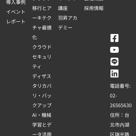
導入事例
移行とア
講座
採用情報
イベント
ーキテク
羽昇アカ
レポート
チャ最適
デミー
F
Y
L
L
化
a
o
i
i
クラウド
c
u
n
n
セキュリ
e
t
e
k
ティ
b
u
e
ディザス
o
b
d
タリカバ
電話番号:
o
e
i
リ・バッ
02-
k
n
クアップ
26565630
-
AI・機械
住所：台
s
学習とデ
北市内湖
q
ータ活用
区瑞光路