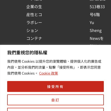
u
企業の生
513巷33
a
r
産性とコ
号6階
e
ラボレー
Yu
ション
Sheng
コンテナ
Newsを
プラット
購読する
我們重視您的隱私權
フォーム
| 最新の
我們使用 Cookies 以提升您的瀏覽體驗、提供個人化的廣告或
活用
イベント
內容，並分析我們的流量。點擊「接受所有」，即表示您同意
その他・
や業界情
我們使用 Cookies。
Cookie 政策
付加価値
報を入手
サービス
する
接受所有
自訂