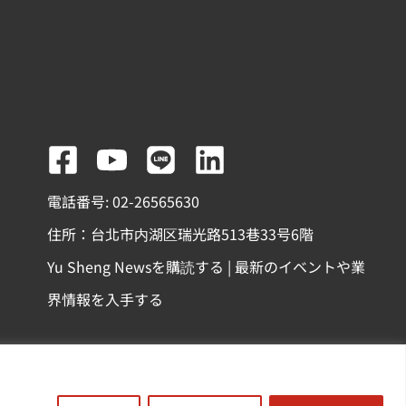
F
Y
L
L
a
o
i
i
電話番号: 02-26565630
c
u
n
n
住所：台北市内湖区瑞光路513巷33号6階
e
t
e
k
Yu Sheng Newsを購読する | 最新のイベントや業
b
u
e
界情報を入手する
o
b
d
o
e
i
k
n
份有限公司