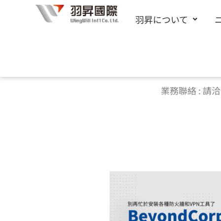
内
羽昇について
容
欲了解
【
Google Cloud Migration
雲端遷移方案
】
歡迎
を
ス
[cf7form cf7key=”%e6%96%87%e4%bb%b6%e4
キ
業務聯絡 : 請洽羽昇
ッ
プ