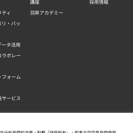
講座
採用情報
リティ
羽昇アカデミー
バリ・バッ
データ活用
コラボレー
トフォーム
値サービス
Copyright © 羽昇國際股
內容，並分析我們的流量。點擊「接受所有」，即表示您同意我們使用