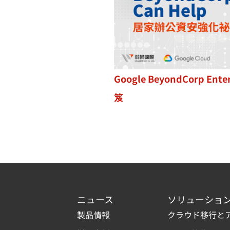
Google BeyondCorp Ente
笈
ニュース
ソリューショ
製品情報
クラウド移行と