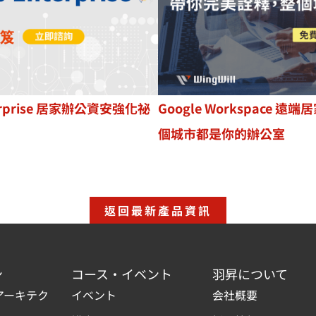
rprise
居家辦公資安強化祕
Google Workspace
個城市都是你的辦公室
返回最新產品資訊
ン
コース・イベント
羽昇について
アーキテク
イベント
会社概要