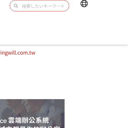
Main
検
検
Menu
索
索
1%a8″]
ngwill.com.tw