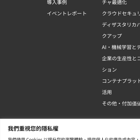
導入事例
チャ最適化
イベントレポート
クラウドセキュ
ディザスタリカ
クアップ
AI・機械学習と
企業の生産性と
ション
コンテナプラッ
活用
その他・付加価
我們重視您的隱私權
我們使用 Cookies 以提升您的瀏覽體驗、提供個人化的廣告或