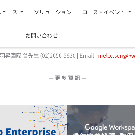
ニュース
ソリューション
コース・イベント
填寫聯絡表單，我們將與您聯繫!，我們將與您聯繫!
お問い合わせ
%b8%8b%e8%bc%89%e7%94%b3%e8%ab%8b%e8%a
國際 曾先生 (02)2656-5630 | Email :
melo.tseng@wi
—
更 多 資 訊
—