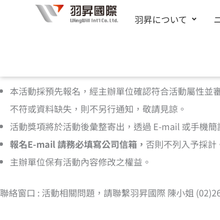
内
羽昇について
容
を
ス
[cf7form cf7key=”%e6%b4%bb%e5%8b%95%e5
キ
本活動採預先報名，經主辦單位確認符合活動屬性並
ッ
不符或資料缺失，則不另行通知，敬請見諒。
プ
活動獎項將於活動後彙整寄出，透過 E-mail 或手
報名E-mail 請務必填寫公司信箱，
否則不列入予採計
主辦單位保有活動內容修改之權益。
聯絡窗口 : 活動相關問題，請聯繫羽昇國際 陳小姐 (02)2656