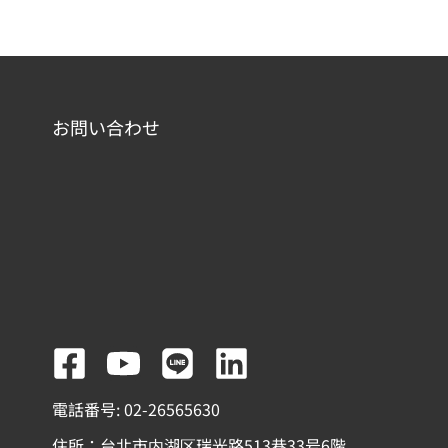
お問い合わせ
F
Y
L
L
a
o
i
i
電話番号: 02-26565630
c
u
n
n
住所：台北市内湖区瑞光路513巷33号6階