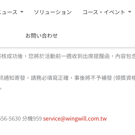
ニュース
ソリューション
コース・イベント
請填寫下方表單完成報名 |
回
到活動頁
お問い合わせ
%a0%b1%e5%90%8d”]
審核成功後，您將於活動前一週收到出席提醒函，內容包
機簡訊通知寄發，請務必填寫正確，事後將不予補發 (領獎
。
-5630 分機959
service@wingwill.com.tw