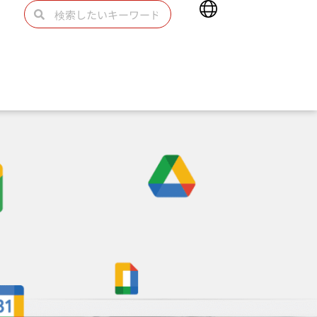
Main
検
検
Menu
索
索