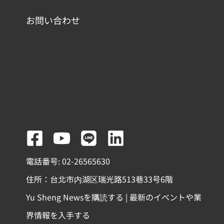
お問い合わせ
F
Y
L
L
a
o
i
i
電話番号: 02-26565630
c
u
n
n
住所：台北市内湖区瑞光路513巷33号6階
e
t
e
k
Yu Sheng Newsを購読する | 最新のイベントや業
b
u
e
界情報を入手する