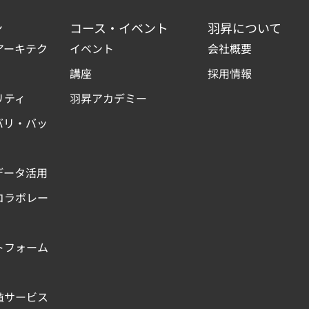
ン
コース・イベント
羽昇について
アーキテク
イベント
会社概要
講座
採用情報
リティ
羽昇アカデミー
バリ・バッ
データ活用
コラボレー
トフォーム
値サービス