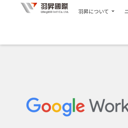
内
羽昇について
容
を
ス
キ
ッ
プ