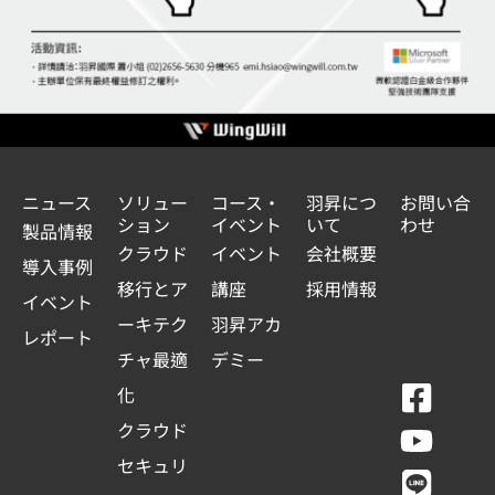
ニュース
ソリュー
コース・
羽昇につ
お問い合
ション
イベント
いて
わせ
製品情報
クラウド
イベント
会社概要
導入事例
移行とア
講座
採用情報
イベント
ーキテク
羽昇アカ
レポート
チャ最適
デミー
F
Y
L
L
化
a
o
i
i
クラウド
c
u
n
n
セキュリ