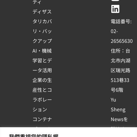
e
t
e
k
ティ
b
u
e
ディザス
o
b
d
タリカバ
電話番号:
o
e
i
リ・バッ
02-
k
n
クアップ
26565630
-
AI・機械
住所：台
s
学習とデ
北市内湖
q
ータ活用
区瑞光路
u
企業の生
513巷33
a
r
産性とコ
号6階
e
ラボレー
Yu
ション
Sheng
コンテナ
Newsを
プラット
購読する
我們重視您的隱私權