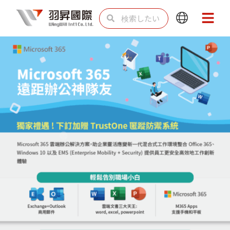
内
検
検
Main
Main
容
索
索
Menu
Menu
を
ス
キ
ッ
プ