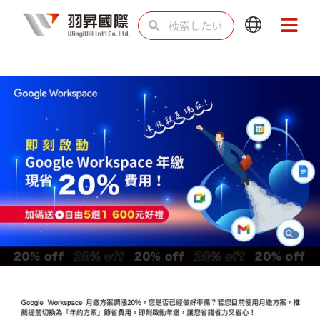
内
検
検
Main
Main
容
索
索
Menu
Menu
を
ス
キ
ッ
プ