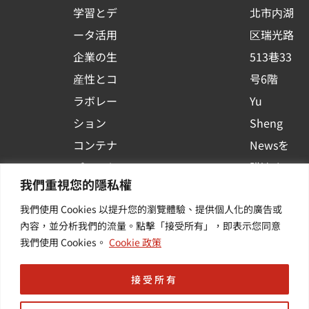
s
学習とデ
北市内湖
q
ータ活用
区瑞光路
u
企業の生
513巷33
a
r
産性とコ
号6階
e
ラボレー
Yu
ション
Sheng
コンテナ
Newsを
プラット
購読する
我們重視您的隱私權
フォーム
| 最新の
我們使用 Cookies 以提升您的瀏覽體驗、提供個人化的廣告或
活用
イベント
內容，並分析我們的流量。點擊「接受所有」，即表示您同意
その他・
や業界情
我們使用 Cookies。
Cookie 政策
付加価値
報を入手
サービス
する
接受所有