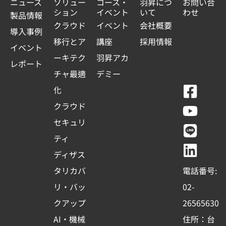
ニュース
ソリュー
コース・
羽昇につ
お問い合
ション
イベント
いて
わせ
製品情報
クラウド
イベント
会社概要
導入事例
移行とア
講座
採用情報
イベント
ーキテク
羽昇アカ
レポート
チャ最適
デミー
F
Y
L
L
化
a
o
i
i
クラウド
c
u
n
n
セキュリ
e
t
e
k
ティ
b
u
e
ディザス
o
b
d
タリカバ
電話番号:
o
e
i
リ・バッ
02-
k
n
クアップ
26565630
-
AI・機械
住所：台