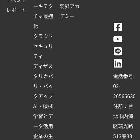
ーキテク
羽昇アカ
レポート
チャ最適
デミー
F
Y
L
L
化
a
o
i
i
クラウド
c
u
n
n
セキュリ
e
t
e
k
ティ
b
u
e
ディザス
o
b
d
タリカバ
電話番号:
o
e
i
リ・バッ
02-
k
n
クアップ
26565630
-
AI・機械
住所：台
s
学習とデ
北市内湖
q
ータ活用
区瑞光路
u
企業の生
513巷33
a