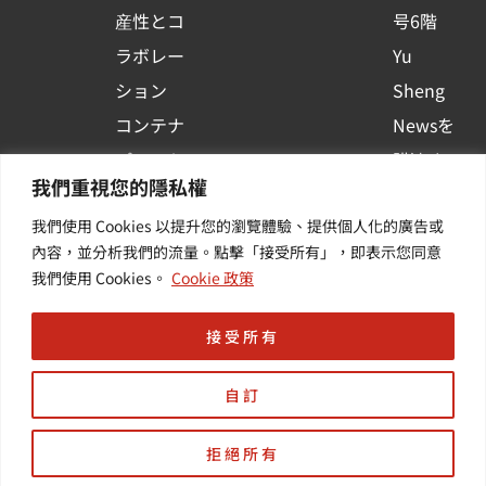
r
産性とコ
号6階
e
ラボレー
Yu
ション
Sheng
コンテナ
Newsを
プラット
購読する
我們重視您的隱私權
フォーム
| 最新の
我們使用 Cookies 以提升您的瀏覽體驗、提供個人化的廣告或
活用
イベント
內容，並分析我們的流量。點擊「接受所有」，即表示您同意
その他・
や業界情
我們使用 Cookies。
Cookie 政策
付加価値
報を入手
サービス
する
接受所有
自訂
拒絕所有
Copyright © 羽昇國際股份有限公司