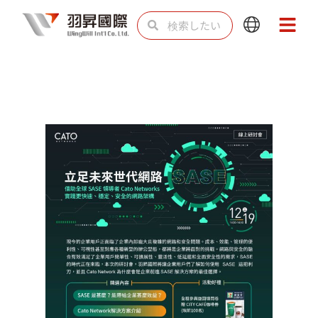
内
検
検
Main
Main
容
索
索
Menu
Menu
を
ス
キ
ッ
プ