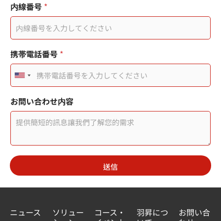
内線番号
*
携帯電話番号
*
U
n
お問い合わせ内容
i
t
e
d
送信
S
t
a
ニュース
ソリュー
コース・
羽昇につ
お問い合