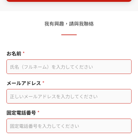
我有興趣，請與我聯絡
頁
お
お名前
*
面
名
連
前
結
メ
分
ー
機
ル
メールアドレス
*
您
ア
的
ド
電
レ
子
ス
郵
*
固定電話番号
*
件