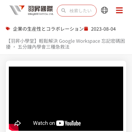
内
検
検
Main
Main
容
索
索
Menu
Menu
を
企業の生産性とコラボレーション
2023-08-04
ス
【羽昇小學堂】輕鬆解決 Google Workspace 忘記密碼困
キ
擾 ， 五分鐘內學會三種急救法
ッ
プ