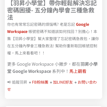
【羽昇小學堂】帶你輕鬆解決忘記
密碼困擾- 五分鐘內學會三種急救
法
你也有常常忘記密碼的煩惱嗎? 老是忘記
Google
Workspace
帳號密碼不知道該如何找回？別擔心！本
集【羽昇小學堂】幫大家整理了忘記密碼急救包，讓你
在五分鐘內學會三種急救法! 幫助你重新取回帳號控制
權，馬上來看看吧！！
更多 Google Workspace 小撇步，都在
羽昇小學
堂 Google Workspace
系列中！
馬上觀看
📢 追蹤羽昇 🔸
FB粉絲團
🔸
加LINE好友
🔸
お問い合わ
せ