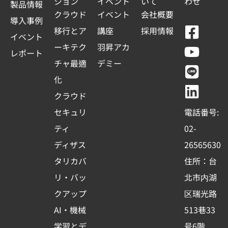
ション
イベント
いて
わせ
t
製品情報
クラウド
イベント
会社概要
e
導入事例
F
Y
L
L
移行とア
講座
採用情報
s
イベント
a
o
i
i
ーキテク
羽昇アカ
+
レポート
c
u
n
n
チャ最適
デミー
1
e
t
e
k
化
b
u
e
クラウド
o
b
d
セキュリ
電話番号:
o
e
i
ティ
02-
k
n
ディザス
26565630
-
タリカバ
住所：台
s
リ・バッ
北市内湖
q
クアップ
区瑞光路
u
AI・機械
513巷33
a
学習とデ
号6階