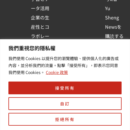
r
e
ータ活用
Yu
企業の生
Sheng
産性とコ
Newsを
ラボレー
購読する
ション
| 最新の
我們重視您的隱私權
コンテナ
イベント
我們使用 Cookies 以提升您的瀏覽體驗、提供個人化的廣告或
プラット
や業界情
內容，並分析我們的流量。點擊「接受所有」，即表示您同意
我們使用 Cookies。
Cookie 政策
フォーム
報を入手
活用
する
接受所有
自訂
Design by | HD智動化
拒絕所有
Copyright © 羽昇國際股份有限公司