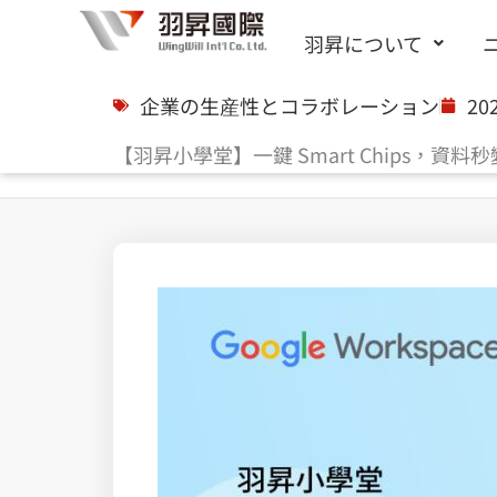
内
羽昇について
容
を
企業の生産性とコラボレーション
20
ス
【羽昇小學堂】一鍵 Smart Chips，資料
キ
ッ
プ