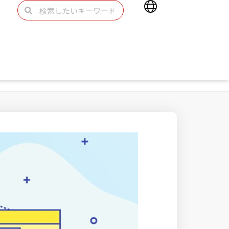
Main
検
検
Menu
索
索