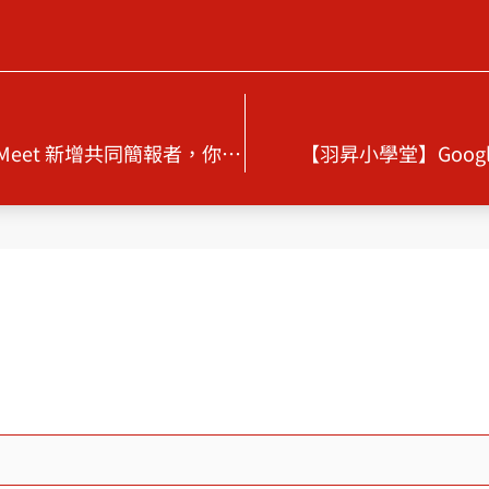
【羽昇小學堂】30秒教學：Google Meet 新增共同簡報者，你也可以成為視訊會議高手！
【羽昇小學堂】Goo