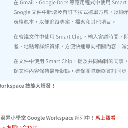
在 Gmail、Google Docs 等應用程式中使用 S
Google 文件中新增及自訂下拉式選單方塊，以
表格範本，以便追蹤專案、檔案和其他項目。
在會議文件中使用 Smart Chip，輸入會議時
者、地點等詳細資訊，方便快速導向相關內容，減
在文件中使用 Smart Chip，提及共同編輯的
保文件內容保持最新狀態，確保團隊始終資訊同步
orkspace 技能大爆發！
在
羽昇小學堂 Google Workspace
系列中！
馬上觀看
友
🔸
お問い合わせ