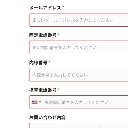
メールアドレス
*
頁
携
固定電話番号
*
面
帯
標
電
題
話
使
番
用
号
内線番号
*
者
お
I
名
P
前
使
用
携帯電話番号
*
者
U
n
お問い合わせ内容
i