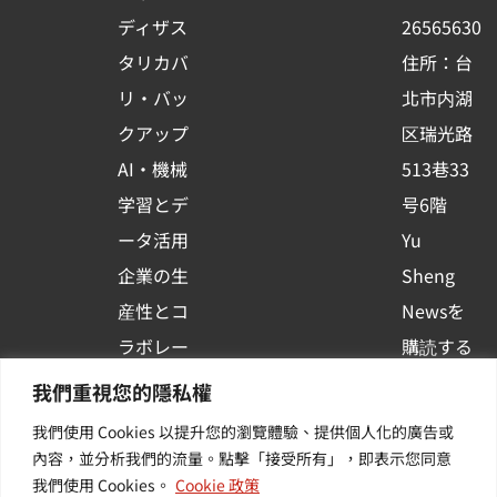
k
n
ディザス
26565630
-
タリカバ
住所：台
s
リ・バッ
北市内湖
q
クアップ
区瑞光路
u
AI・機械
513巷33
a
r
学習とデ
号6階
e
ータ活用
Yu
企業の生
Sheng
産性とコ
Newsを
ラボレー
購読する
ション
| 最新の
我們重視您的隱私權
コンテナ
イベント
我們使用 Cookies 以提升您的瀏覽體驗、提供個人化的廣告或
プラット
や業界情
內容，並分析我們的流量。點擊「接受所有」，即表示您同意
我們使用 Cookies。
Cookie 政策
フォーム
報を入手