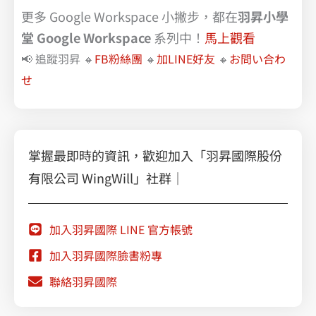
更多 Google Workspace 小撇步，都在
羽昇小學
堂 Google Workspace
系列中！
馬上觀看
📢 追蹤羽昇 🔸
FB粉絲團
🔸
加LINE好友
🔸
お問い合わ
せ
掌握最即時的資訊，歡迎加入「羽昇國際股份
有限公司 WingWill」社群｜
加入羽昇國際 LINE 官方帳號
加入羽昇國際臉書粉專
聯絡羽昇國際