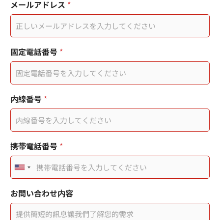
メールアドレス
*
固定電話番号
*
*
内線番号
*
内
線
番
号
您
携帯電話番号
*
的
市
U
內
電
n
話
您
お問い合わせ内容
的
i
市
t