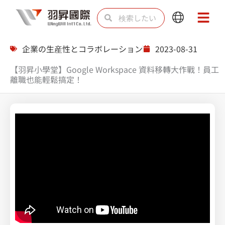
内
検
検
Main
Main
容
索
索
Menu
Menu
を
企業の生産性とコラボレーション
2023-08-31
ス
【羽昇小學堂】Google Workspace 資料移轉大作戰！員工
キ
離職也能輕鬆搞定！
ッ
プ