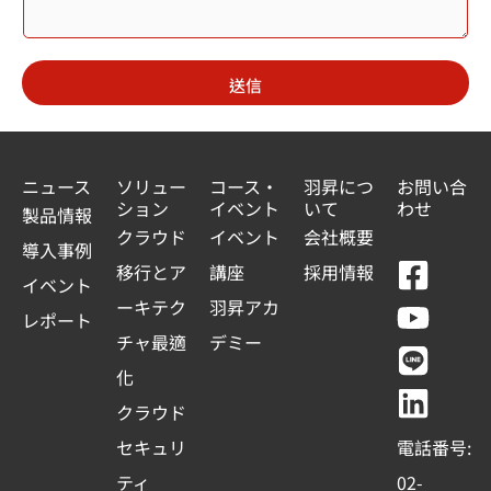
內
電
e
話
行
d
動
送信
S
電
話
t
分
機
a
ニュース
ソリュー
コース・
羽昇につ
お問い合
ション
イベント
いて
わせ
t
製品情報
クラウド
イベント
会社概要
e
導入事例
F
Y
L
L
移行とア
講座
採用情報
s
イベント
a
o
i
i
ーキテク
羽昇アカ
+
レポート
c
u
n
n
チャ最適
デミー
1
e
t
e
k
化
b
u
e
クラウド
o
b
d
セキュリ
電話番号:
o
e
i
ティ
02-