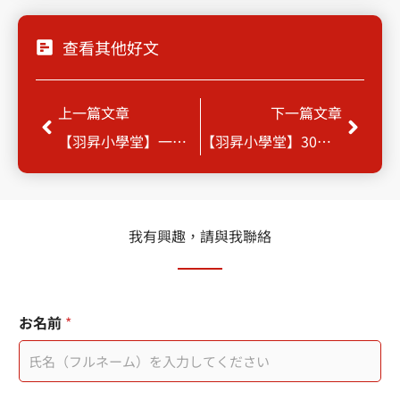
查看其他好文
Prev
Next
上一篇文章
下一篇文章
【羽昇小學堂】一分鐘學會設定 Google Workspace 新帳號 – 快速了解基本帳號建立流程
【羽昇小學堂】30秒教學：Google Meet 新增共同簡報者，你也可以成為視訊會議高手！
我有興趣，請與我聯絡
お名前
*