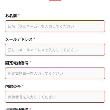
使
*
お名前
*
用
*
者
行
行
動
動
電
電
話
メールアドレス
*
話
頁
面
標
題
固定電話番号
*
内線番号
*
携帯電話番号
*