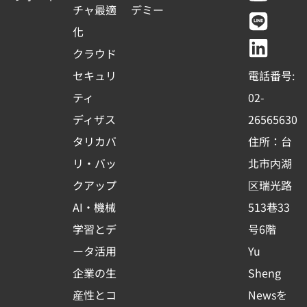
c
u
n
n
チャ最適
デミー
1
e
t
e
k
化
b
u
e
クラウド
o
b
d
セキュリ
電話番号:
o
e
i
ティ
02-
k
n
ディザス
26565630
-
タリカバ
住所：台
s
リ・バッ
北市内湖
q
クアップ
区瑞光路
u
AI・機械
513巷33
a
r
学習とデ
号6階
e
ータ活用
Yu
企業の生
Sheng
産性とコ
Newsを