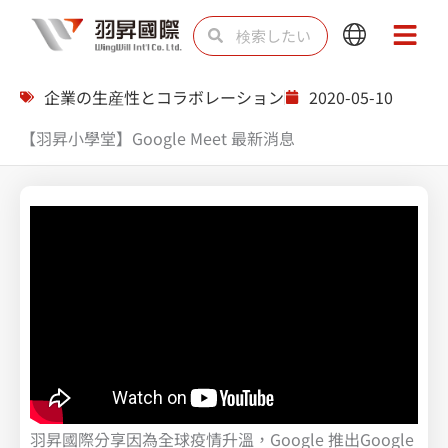
内
検
検
Main
Main
容
索
索
Menu
Menu
を
企業の生産性とコラボレーション
2020-05-10
ス
【羽昇小學堂】Google Meet 最新消息
キ
ッ
プ
羽昇國際分享因為全球疫情升溫，Google 推出Google