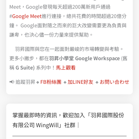
Meet，Google發現每天超過200萬新用戶通過
#
Google Meet
進行連接，總共花費的時間超過20億分
鐘。 Google面對隨之而來的巨大改變需要更為負責與
謙卑，也決心儘一份力量來提供幫助。
羽昇國際與您在一起面對嚴峻的市場轉變與考驗。
更多小撇步，都在
羽昇小學堂 Google Workspace
(舊
稱
G Suite)
系列中！
馬上觀看
📢 追蹤羽昇🔸
FB粉絲團
🔸
加LINE好友
🔸
お問い合わせ
掌握最即時的資訊，歡迎加入「羽昇國際股份
有限公司 WingWill」社群｜