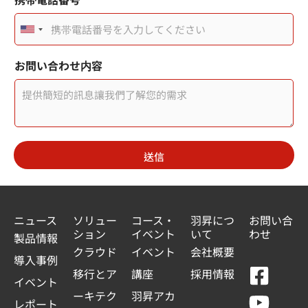
U
n
お問い合わせ内容
i
t
e
d
送信
S
t
a
ニュース
ソリュー
コース・
羽昇につ
お問い合
ション
イベント
いて
わせ
t
製品情報
クラウド
イベント
会社概要
e
導入事例
F
Y
L
L
移行とア
講座
採用情報
s
イベント
a
o
i
i
ーキテク
羽昇アカ
+
レポート