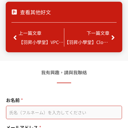
查看其他好文
Prev
Next
上一篇文章
下一篇文章
【羽昇小學堂】VPC 的重要功能
【羽昇小學堂】Cloud SQL 與儲存選擇
我有興趣，請與我聯絡
お
頁
お名前
*
問
面
い
連
合
結
わ
行
せ
動
メールアドレス
*