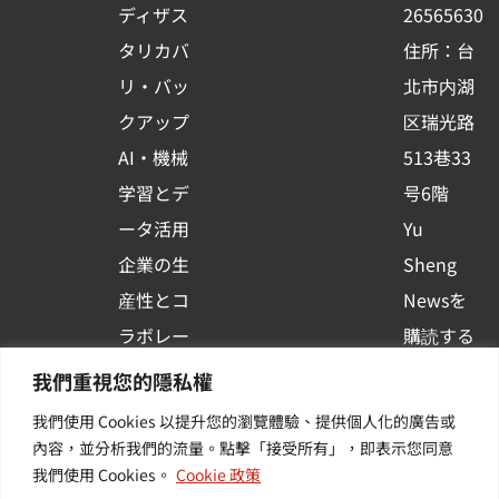
k
n
ディザス
26565630
-
タリカバ
住所：台
s
リ・バッ
北市内湖
q
クアップ
区瑞光路
u
AI・機械
513巷33
a
r
学習とデ
号6階
e
ータ活用
Yu
企業の生
Sheng
産性とコ
Newsを
ラボレー
購読する
ション
| 最新の
我們重視您的隱私權
コンテナ
イベント
我們使用 Cookies 以提升您的瀏覽體驗、提供個人化的廣告或
プラット
や業界情
內容，並分析我們的流量。點擊「接受所有」，即表示您同意
我們使用 Cookies。
Cookie 政策
フォーム
報を入手