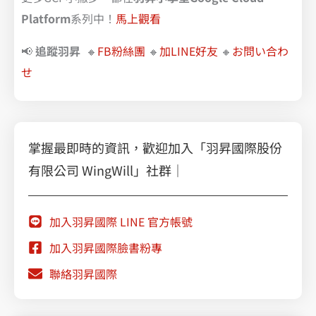
Platform
系列中！
馬上觀看
📢
追蹤羽昇
🔸
FB粉絲團
🔸
加LINE好友
🔸
お問い合わ
せ
掌握最即時的資訊，歡迎加入「羽昇國際股份
有限公司 WingWill」社群｜
加入羽昇國際 LINE 官方帳號
加入羽昇國際臉書粉專
聯絡羽昇國際