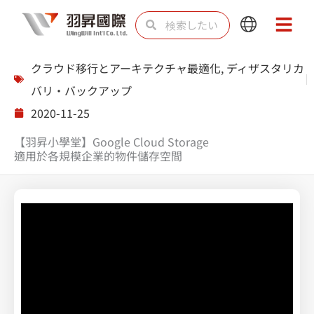
内
検
検
Main
Main
容
索
索
Menu
Menu
を
クラウド移行とアーキテクチャ最適化
,
ディザスタリカ
ス
バリ・バックアップ
キ
2020-11-25
ッ
【羽昇小學堂】Google Cloud Storage
プ
適用於各規模企業的物件儲存空間