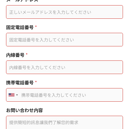
内
電
容
話
*
您
*
的
訊
固定電話番号
*
息
内線番号
*
携帯電話番号
*
U
n
お問い合わせ内容
i
t