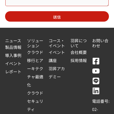
e
d
送信
S
t
a
ニュース
ソリュー
コース・
羽昇につ
お問い合
ション
イベント
いて
わせ
t
製品情報
クラウド
イベント
会社概要
e
導入事例
F
Y
L
L
移行とア
講座
採用情報
s
イベント
a
o
i
i
ーキテク
羽昇アカ
+
レポート
c
u
n
n
チャ最適
デミー
1
e
t
e
k
化
b
u
e
クラウド
o
b
d
セキュリ
電話番号:
o
e
i
ティ
02-