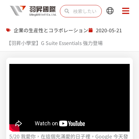
内
検
検
Main
Main
容
索
索
Menu
Menu
を
企業の生産性とコラボレーション
2020-05-21
ス
【羽昇小學堂】G Suite Essentials 強力登場
キ
ッ
プ
5/20 我愛你，在這個充滿愛的日子裡，Google 今天發