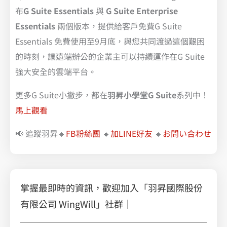
布
G Suite Essentials
與
G Suite Enterprise
Essentials
兩個版本，提供給客戶免費G Suite
Essentials 免費使用至9月底，與您共同渡過這個艱困
的時刻，讓遠端辦公的企業主可以持續運作在G Suite
強大安全的雲端平台。
更多G Suite小撇步，都在
羽昇小學堂G Suite
系列中！
馬上觀看
📢 追蹤羽昇🔸
FB粉絲團
🔸
加LINE好友
🔸
お問い合わせ
掌握最即時的資訊，歡迎加入「羽昇國際股份
有限公司 WingWill」社群｜