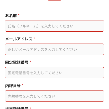
内
分
お名前
*
線
機
番
I
号
P
*
頁
携
面
メールアドレス
*
帯
連
電
結
話
番
号
固定電話番号
*
内線番号
*
携帯電話番号
*