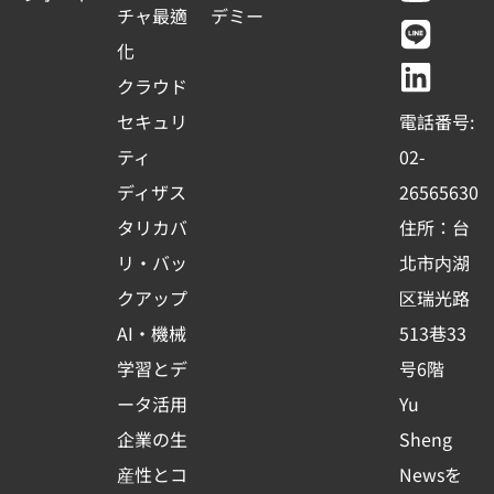
c
u
n
n
チャ最適
デミー
1
e
t
e
k
化
b
u
e
クラウド
o
b
d
セキュリ
電話番号:
o
e
i
ティ
02-
k
n
ディザス
26565630
-
タリカバ
住所：台
s
リ・バッ
北市内湖
q
クアップ
区瑞光路
u
AI・機械
513巷33
a
r
学習とデ
号6階
e
ータ活用
Yu
企業の生
Sheng
産性とコ
Newsを