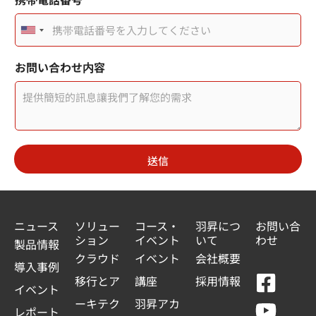
U
n
お問い合わせ内容
i
t
e
d
送信
S
t
a
ニュース
ソリュー
コース・
羽昇につ
お問い合
ション
イベント
いて
わせ
t
製品情報
クラウド
イベント
会社概要
e
導入事例
F
Y
L
L
移行とア
講座
採用情報
s
イベント
a
o
i
i
ーキテク
羽昇アカ
+
レポート