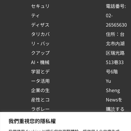
o
b
d
セキュリ
電話番号:
o
e
i
ティ
02-
k
n
ディザス
26565630
-
タリカバ
住所：台
s
リ・バッ
北市内湖
q
クアップ
区瑞光路
u
AI・機械
513巷33
a
r
学習とデ
号6階
e
ータ活用
Yu
企業の生
Sheng
産性とコ
Newsを
ラボレー
購読する
ション
| 最新の
我們重視您的隱私權
コンテナ
イベント