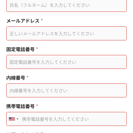
電
話
番
号
您
メールアドレス
*
您
的
的
訊
姓
息
名
您
的
固定電話番号
*
姓
名
您
的
市
内線番号
*
內
電
話
携帯電話番号
*
U
n