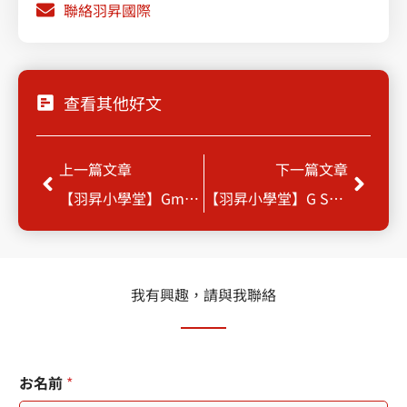
聯絡羽昇國際
查看其他好文
Prev
Next
上一篇文章
下一篇文章
【羽昇小學堂】Gmail 篩選器
【羽昇小學堂】G Suite Essentials 強力登場
我有興趣，請與我聯絡
固
お名前
*
定