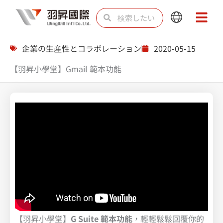
内
検
検
Main
Main
容
索
索
Menu
Menu
を
企業の生産性とコラボレーション
2020-05-15
ス
【羽昇小學堂】Gmail 範本功能
キ
ッ
プ
【羽昇小學堂】
G Suite 範本功能
，輕輕鬆鬆回覆你的