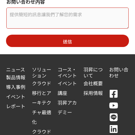
お問い合わせ内容
i
t
e
d
送信
S
t
a
ニュース
ソリュー
コース・
羽昇につ
お問い合
ション
イベント
いて
わせ
t
製品情報
クラウド
イベント
会社概要
e
導入事例
F
Y
L
L
移行とア
講座
採用情報
s
イベント
a
o
i
i
ーキテク
羽昇アカ
+
レポート
c
u
n
n
チャ最適
デミー
1
e
t
e
k
化
b
u
e
クラウド