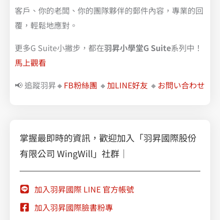
客戶、你的老闆、你的團隊夥伴的郵件內容，專業的回
覆，輕鬆地應對。
更多G Suite小撇步，都在
羽昇小學堂G Suite
系列中！
馬上觀看
📢 追蹤羽昇🔸
FB粉絲團
🔸
加LINE好友
🔸
お問い合わせ
掌握最即時的資訊，歡迎加入「羽昇國際股份
有限公司 WingWill」社群｜
加入羽昇國際 LINE 官方帳號
加入羽昇國際臉書粉專